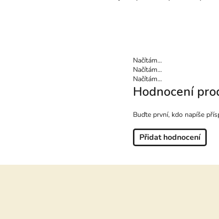
Načítám...
Načítám...
Načítám...
Hodnocení pro
Buďte první, kdo napíše přís
Přidat hodnocení
Z
á
p