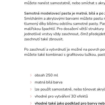
můžete nanést samostatně, nebo smíchat s akry
Samotná modelovací pasta je matná, bílá a po 
Smícháním a akrylovými barvami můžete pastu n
tlumený díky bílému odstínu samotné pasty. Pa
malířskou špachtlí. Pro dosažení větší struktu
jednotlivé vrstvy vždy zaschnout, čímž předej
zaschnutí také zbrousit.
Po zaschnutí a vytvrdnutí je možné na povrch pou
můžete také kombinaci s grafitovou tužkou, pas
obsah 250 ml
matná bílá barva
lze použít samostatně, nebo tónovat akry
vhodné pro vytváření 3D efektů
vhodné také jako podklad pro barvy neb