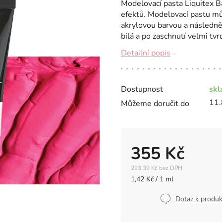
Modelovací pasta Liquitex Ba
efektů. Modelovací pastu m
akrylovou barvou a následně
bílá a po zaschnutí velmi tvr
Detailní popis
Dostupnost
sk
11.
Můžeme doručit do
355 Kč
293,39 Kč bez DPH
Měrná
1,42 Kč / 1 ml
cena:
Dotaz k produ