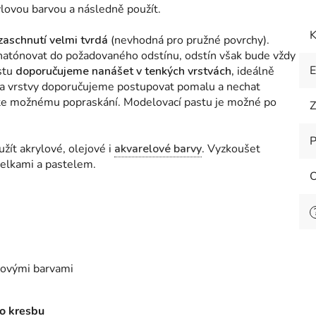
lovou barvou a následně použít.
K
zaschnutí velmi tvrdá
(nevhodná pro pružné povrchy).
atónovat do požadovaného odstínu, odstín však bude vždy
stu
doporučujeme nanášet v tenkých vrstvách,
ideálně
ry a vrstvy doporučujeme postupovat pomalu a nechat
dete možnému popraskání. Modelovací pastu je možné po
Z
P
žít akrylové, olejové i
akvarelové barvy
. Vyzkoušet
telkami a pastelem.
O
lovými barvami
o kresbu