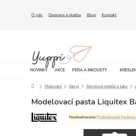
Přejít
na
obsah
O nás
Doprava a platba
Blog
Kontakt
NOVINKY
AKCE
PERA A INKOUSTY
KRESLEN
Domů
Malování
Akryl
Akrylová média a laky
Modelovací pasta Liquitex B
Průměrné
Podrobnosti hodnoc
Neohodnoceno
hodnocení
produktu
je