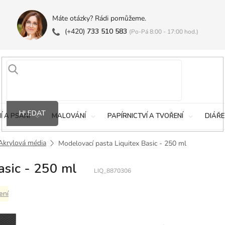
Máte otázky? Rádi pomůžeme.
(+420)
733 510 583
(Po-Pá 8:00 - 17:00 hod.)
HLEDAT
Í A PSANÍ
MALOVÁNÍ
PAPÍRNICTVÍ A TVOŘENÍ
DIÁŘE
Akrylová média
Modelovací pasta Liquitex Basic - 250 ml
asic - 250 ml
LIQ_8870306
ení