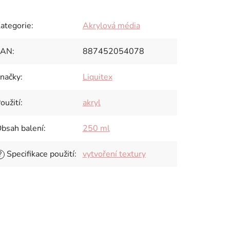
ategorie
:
Akrylová média
EAN
:
887452054078
načky
:
Liquitex
oužití
:
akryl
bsah balení
:
250 ml
Specifikace použití
:
vytvoření textury
?