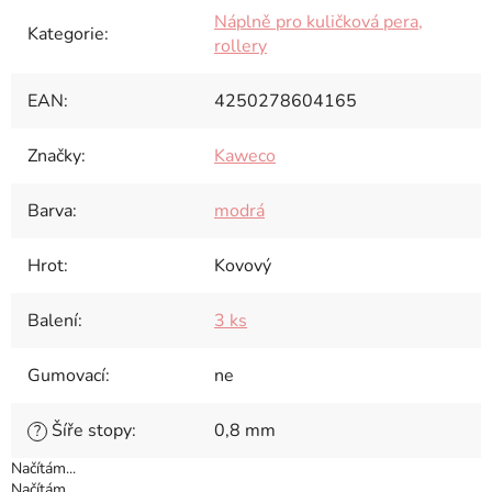
Náplně pro kuličková pera,
Kategorie
:
rollery
EAN
:
4250278604165
Značky
:
Kaweco
Barva
:
modrá
Hrot
:
Kovový
Balení
:
3 ks
Gumovací
:
ne
Šíře stopy
:
0,8 mm
?
Načítám...
Načítám...