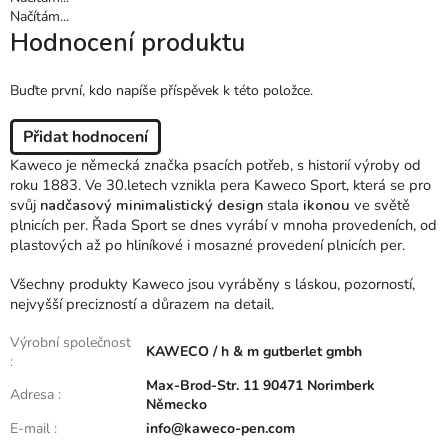
Načítám...
Hodnocení produktu
Buďte první, kdo napíše příspěvek k této položce.
Přidat hodnocení
Kaweco je německá značka psacích potřeb, s historií výroby od
roku 1883. Ve 30.letech vznikla pera Kaweco Sport, která se pro
svůj
nadčasový minimalistický design
stala
ikonou
ve světě
plnicích per. Řada Sport se dnes vyrábí v mnoha provedeních, od
plastových až po hliníkové i mosazné provedení plnicích per.
Všechny produkty Kaweco jsou vyráběny s láskou, pozorností,
nejvyšší precizností a důrazem na detail.
Výrobní společnost
KAWECO / h & m gutberlet gmbh
:
Max-Brod-Str. 11 90471 Norimberk
Adresa
:
Německo
E-mail
:
info@kaweco-pen.com