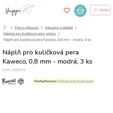
Přejít
na
Nákupní
obsah
košík
Domů
Pera a inkousty
Inkousty a náplně
Náplně pro kuličková pera, rollery
Náplň pro kuličková pera Kaweco, 0,8 mm - modrá, 3 ks
Náplň pro kuličková pera
Kaweco, 0,8 mm - modrá, 3 ks
KAW_10000373
Průměrné
Podrobnosti hodnocení
Neohodnoceno
hodnocení
produktu
je
0,0
z
5