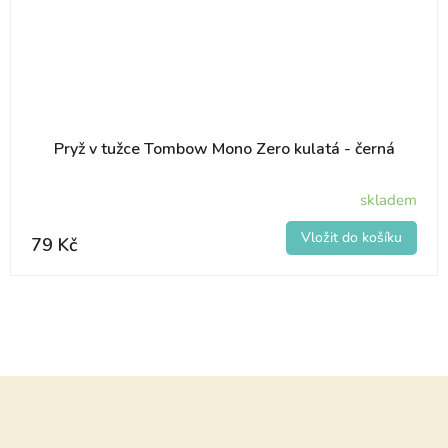
Pryž v tužce Tombow Mono Zero kulatá - černá
skladem
79 Kč
Z
á