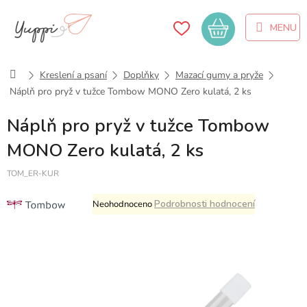
Přejít
na
Nákupní
obsah
košík
Domů
Kreslení a psaní
Doplňky
Mazací gumy a pryže
Náplň pro pryž v tužce Tombow MONO Zero kulatá, 2 ks
Náplň pro pryž v tužce Tombow
MONO Zero kulatá, 2 ks
TOM_ER-KUR
Průměrné
Podrobnosti hodnocení
Neohodnoceno
hodnocení
produktu
je
0,0
z
5
hvězdiček.