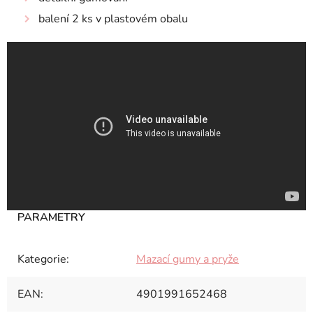
balení 2 ks v plastovém obalu
Kategorie
:
Mazací gumy a pryže
EAN
:
4901991652468