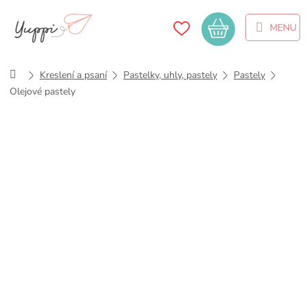
Přejít
na
Nákupní
obsah
košík
Domů
Kreslení a psaní
Pastelky, uhly, pastely
Pastely
Olejové pastely