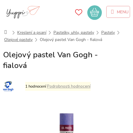
Přejít
na
Nákupní
obsah
košík
Domů
Kreslení a psaní
Pastelky, uhly, pastely
Pastely
Olejové pastely
Olejový pastel Van Gogh - fialová
Olejový pastel Van Gogh -
fialová
Průměrné
Podrobnosti hodnocení
1 hodnocení
hodnocení
produktu
je
5,0
z
5
hvězdiček.