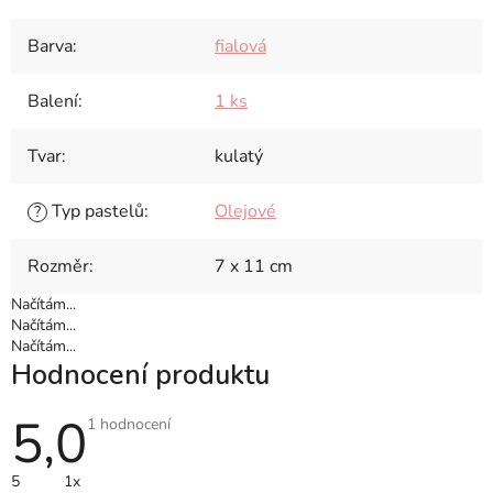
Barva
:
fialová
Balení
:
1 ks
Tvar
:
kulatý
Typ pastelů
:
Olejové
?
Rozměr
:
7 x 11 cm
Načítám...
Načítám...
Načítám...
Hodnocení produktu
5,0
Průměrné
1 hodnocení
hodnocení
produktu
je
5
1x
5,0