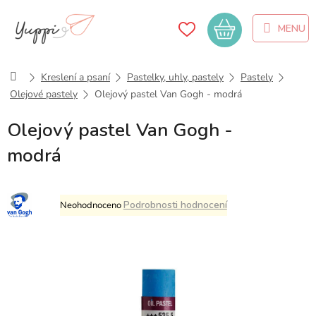
Přejít
na
Nákupní
obsah
košík
Domů
Kreslení a psaní
Pastelky, uhly, pastely
Pastely
Olejové pastely
Olejový pastel Van Gogh - modrá
Olejový pastel Van Gogh -
modrá
Průměrné
Podrobnosti hodnocení
Neohodnoceno
hodnocení
produktu
je
0,0
z
5
hvězdiček.