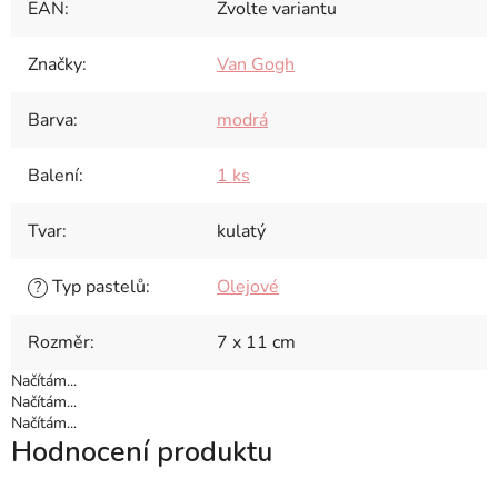
EAN
:
Zvolte variantu
Značky
:
Van Gogh
Barva
:
modrá
Balení
:
1 ks
Tvar
:
kulatý
Typ pastelů
:
Olejové
?
Rozměr
:
7 x 11 cm
Načítám...
Načítám...
Načítám...
Hodnocení produktu