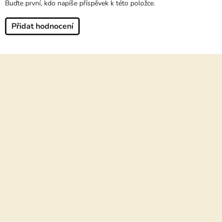
Buďte první, kdo napíše příspěvek k této položce.
Přidat hodnocení
Z
á
p
a
t
í