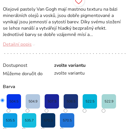
Olejové pastely Van Gogh mají mastnou texturu na bázi
minerálních olejů a vosků, jsou dobře pigmentované a
vynikají jsou jemností a sytostí barev. Díky svému složení
se lehce nanáší a vytvářejí hladký bezprašný efekt.
Jednotlivé barvy se dobře vzájemně mísí a...
Detailní popis
Dostupnost
zvolte variantu
zvolte variantu
Můžeme doručit do
Barva
504.5
504.9
507.5
508.5
522.5
522.9
535.5
535.7
570.3
570.5