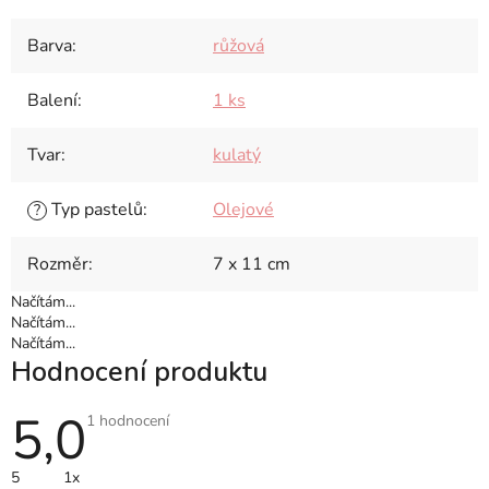
Barva
:
růžová
Balení
:
1 ks
Tvar
:
kulatý
Typ pastelů
:
Olejové
?
Rozměr
:
7 x 11 cm
Načítám...
Načítám...
Načítám...
Hodnocení produktu
5,0
Průměrné
1 hodnocení
hodnocení
produktu
je
5
1x
5,0