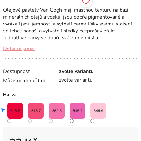
Olejové pastely Van Gogh mají mastnou texturu na bázi
minerálních olejů a vosků, jsou dobře pigmentované a
vynikají jsou jemností a sytostí barev. Díky svému složení
se lehce nanáší a vytvářejí hladký bezprašný efekt.
Jednotlivé barvy se dobře vzájemně mísí a...
Detailní popis
Dostupnost
zvolte variantu
zvolte variantu
Můžeme doručit do
Barva
318.5
318.7
362.5
545.7
545.9