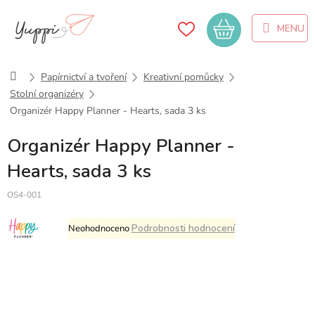
Přejít
na
Nákupní
obsah
košík
Domů
Papírnictví a tvoření
Kreativní pomůcky
Stolní organizéry
Organizér Happy Planner - Hearts, sada 3 ks
Organizér Happy Planner -
Hearts, sada 3 ks
OS4-001
Průměrné
Podrobnosti hodnocení
Neohodnoceno
hodnocení
produktu
je
0,0
z
5