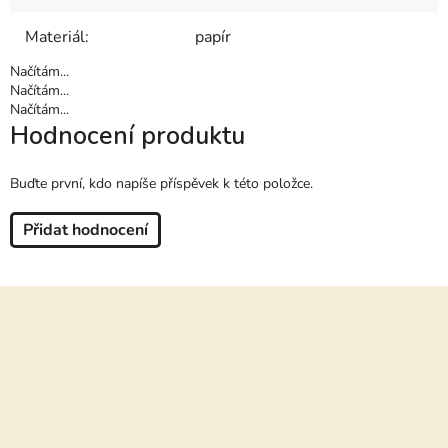
Materiál
:
papír
Načítám...
Načítám...
Načítám...
Hodnocení produktu
Buďte první, kdo napíše příspěvek k této položce.
Přidat hodnocení
Z
á
p
a
t