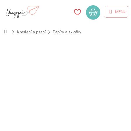
Přejít
na
Nákupní
obsah
košík
Domů
Kreslení a psaní
Papíry a skicáky