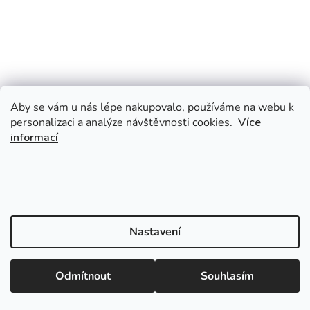
Aby se vám u nás lépe nakupovalo, používáme na webu k
personalizaci a analýze návštěvnosti cookies.
Více
informací
Nastavení
Uděláme vám hezčí den
Naše kreativní produkty si zamilujete
Odmítnout
Souhlasím
Radost otevřít