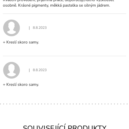
O
osobně. Krásné pigmenty, měkká pastelka se silným jádrem.
D
N
O
C
|
8.8.2023
Hodnocení produktu je 5 z 5 hvězdiček.
E
N
+ Kreslí skoro samy.
Í
|
8.8.2023
Hodnocení produktu je 5 z 5 hvězdiček.
+ Kreslí skoro samy.
SOUVISEJÍCÍ PRODUKTY