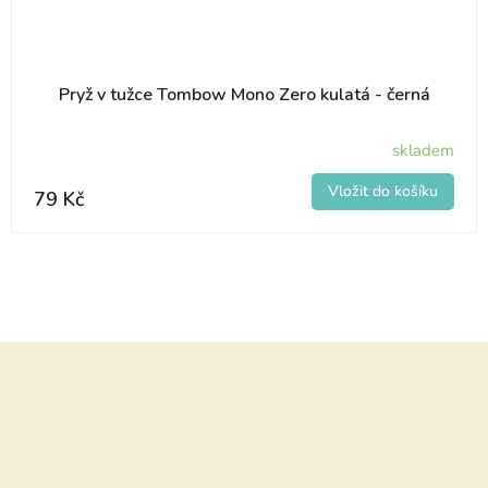
Pryž v tužce Tombow Mono Zero kulatá - černá
skladem
79 Kč
Z
á
p
a