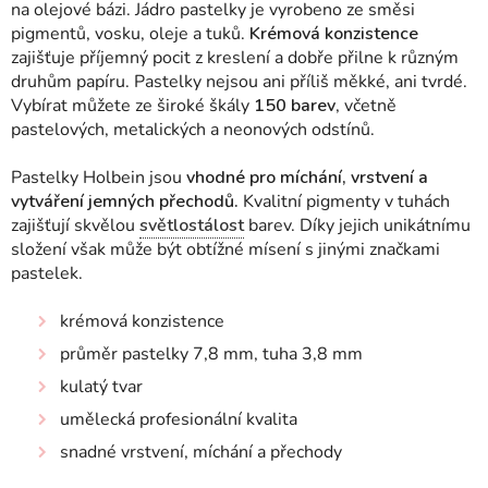
na olejové bázi. Jádro pastelky je vyrobeno ze směsi
pigmentů, vosku, oleje a tuků.
Krémová konzistence
zajišťuje příjemný pocit z kreslení a dobře přilne k různým
druhům papíru. Pastelky nejsou ani příliš měkké, ani tvrdé.
Vybírat můžete ze široké škály
150 barev
, včetně
pastelových, metalických a neonových odstínů.
Pastelky Holbein jsou
vhodné pro míchání, vrstvení a
vytváření jemných přechodů.
Kvalitní pigmenty v tuhách
zajišťují skvělou
světlostálost
barev. Díky jejich unikátnímu
složení však může být obtížné mísení s jinými značkami
pastelek.
krémová konzistence
průměr pastelky 7,8 mm, tuha 3,8 mm
kulatý tvar
umělecká profesionální kvalita
snadné vrstvení, míchání a přechody