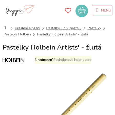
Přejít
na
Nákupní
obsah
košík
Domů
Kreslení a psaní
Pastelky, uhly, pastely
Pastelky
Pastelky Holbein
Pastelky Holbein Artists' - žlutá
Pastelky Holbein Artists' - žlutá
Průměrné
Podrobnosti hodnocení
3 hodnocení
hodnocení
produktu
je
5,0
z
5
hvězdiček.