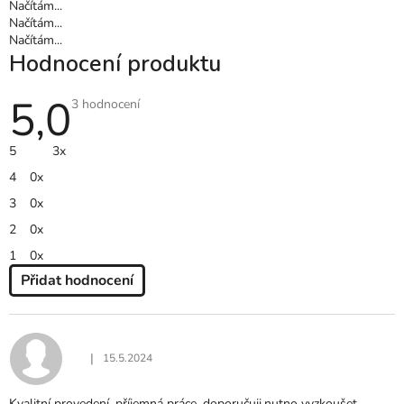
Načítám...
Načítám...
Načítám...
Hodnocení produktu
5,0
Průměrné
3 hodnocení
hodnocení
produktu
je
5
3x
5,0
z
4
0x
5
hvězdiček.
3
0x
2
0x
1
0x
Přidat hodnocení
V
Ý
P
I
|
15.5.2024
Hodnocení produktu je 5 z 5 hvězdiček.
S
H
Kvalitní provedení, příjemná práce, doporučuji,nutno vyzkoušet