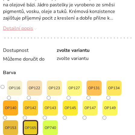
na olejové bázi. Jádro pastelky je vyrobeno ze směsi
pigmentů, vosku, oleje a tuků. Krémová konzistence
zajišťuje příjemný pocit z kreslení a dobře přilne k...
Detailní popis
Dostupnost
zvolte variantu
zvolte variantu
Můžeme doručit do
Barva
OP116
OP122
OP123
OP127
OP131
OP134
OP140
OP142
OP143
OP145
OP147
OP149
OP153
OP165
OP740