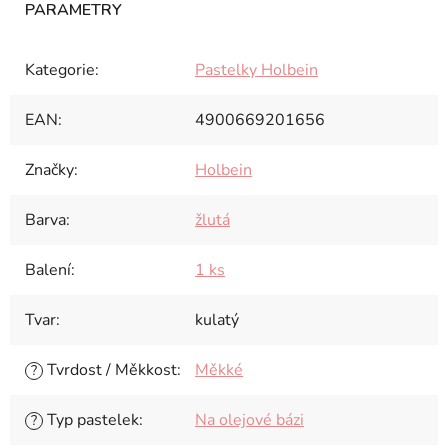
Kategorie
:
Pastelky Holbein
EAN
:
4900669201656
Značky
:
Holbein
Barva
:
žlutá
Balení
:
1 ks
Tvar
:
kulatý
Tvrdost / Měkkost
:
Měkké
?
Typ pastelek
:
Na olejové bázi
?