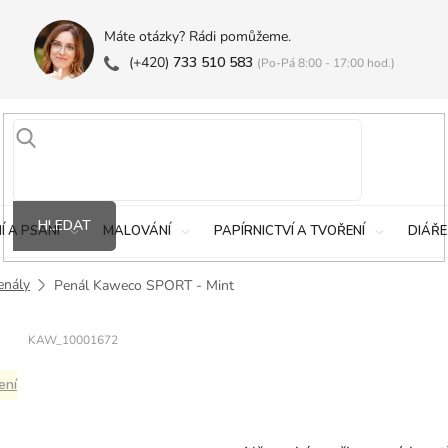
Máte otázky? Rádi pomůžeme.
(+420)
733 510 583
(Po-Pá 8:00 - 17:00 hod.)
HLEDAT
Í A PSANÍ
MALOVÁNÍ
PAPÍRNICTVÍ A TVOŘENÍ
DIÁŘE
enály
Penál Kaweco SPORT - Mint
KAW_10001672
ení