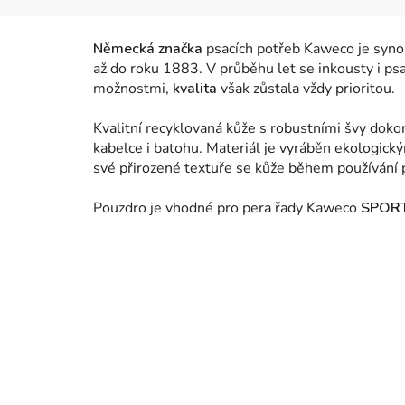
Německá značka
psacích potřeb Kaweco je synon
až do roku 1883.
V průběhu let se inkousty i ps
možnostmi,
kvalita
však zůstala vždy prioritou.
Kvalitní recyklovaná kůže s robustními švy doko
kabelce i batohu.
Materiál je vyráběn ekologický
své přirozené textuře se kůže během používání 
Pouzdro je vhodné pro pera řady Kaweco
SPORT