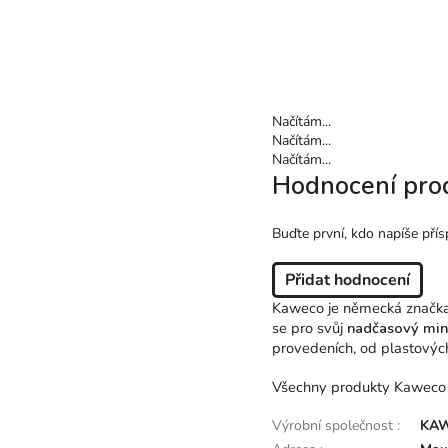
Načítám...
Načítám...
Načítám...
Hodnocení pro
Buďte první, kdo napíše přís
Přidat hodnocení
Kaweco je německá značka p
se pro svůj
nadčasový mini
provedeních, od plastových
Všechny produkty Kaweco js
Výrobní společnost
:
KAW