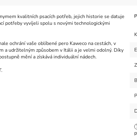
ymem kvalitních psacích potřeb, jejich historie se datuje
ací potřeby vyvíjeli spolu s novými technologickými
K
nale ochrání vaše oblíbené pero Kaweco na cestách, v
m a udržitelným způsobem v Itálii a je velmi odolný.
Díky
postupně mění a získává individuální nádech.
Z
.
B
P
D
p