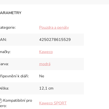
ategorie
:
Pouzdra a penály
EAN
:
4250278615529
načky
:
Kaweco
arva
:
modrá
řipevnění k diáři
:
Ne
élka
:
12,1 cm
Kompatibilní pro
?
Kaweco SPORT
ero
: