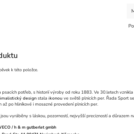
M
Po
duktu
pěvek k této položce.
sacích potřeb, s historií výroby od roku 1883. Ve 30.letech vznikla
malistický design
stala
ikonou
ve světě plnicích per. Řada Sport s
 až po hliníkové i mosazné provedení plnicích per.
ou vyráběny s láskou, pozorností, nejvyšší precizností a důrazem na
ECO / h & m gutberlet gmbh