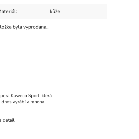
ateriál
:
kůže
ložka byla vyprodána…
 pera Kaweco Sport, která
e dnes vyrábí v mnoha
 detail.