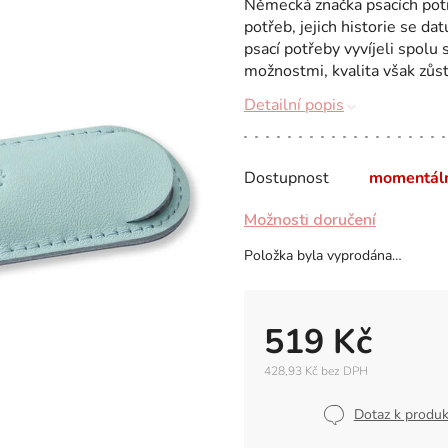
Německá značka psacích pot
potřeb, jejich historie se da
psací potřeby vyvíjeli spolu
možnostmi, kvalita však zůsta
Detailní popis
Dostupnost
momentál
Možnosti doručení
Položka byla vyprodána…
519 Kč
428,93 Kč bez DPH
Měrná
cena:
Dotaz k produ