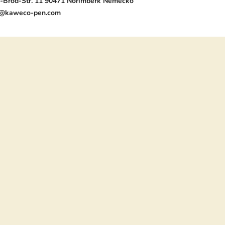
-Brod-Str. 11 90471 Norimberk Německo
o@kaweco-pen.com