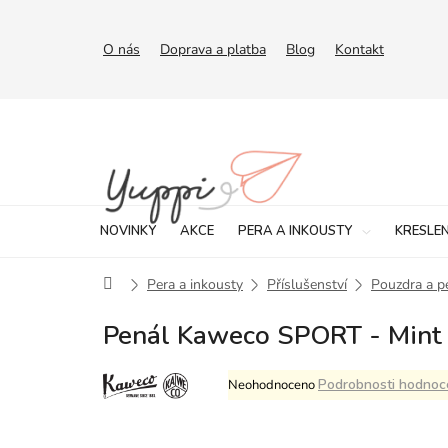
Přejít
na
obsah
O nás
Doprava a platba
Blog
Kontakt
NOVINKY
AKCE
PERA A INKOUSTY
KRESLEN
Domů
Pera a inkousty
Příslušenství
Pouzdra a p
Penál Kaweco SPORT - Mint
Průměrné
Podrobnosti hodnoc
Neohodnoceno
hodnocení
produktu
je