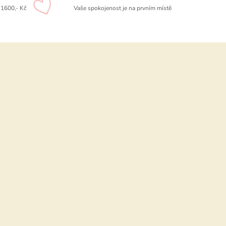
1600,- Kč
Vaše spokojenost je na prvním místě