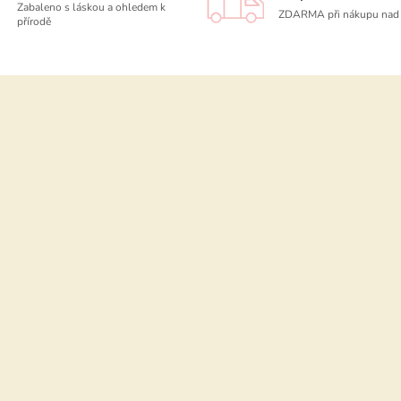
Zabaleno s láskou a ohledem k
ZDARMA při nákupu nad 
přírodě