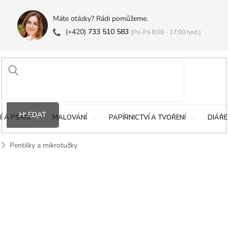
Máte otázky? Rádi pomůžeme.
(+420)
733 510 583
(Po-Pá 8:00 - 17:00 hod.)
HLEDAT
Í A PSANÍ
MALOVÁNÍ
PAPÍRNICTVÍ A TVOŘENÍ
DIÁŘE
Pentilky a mikrotužky