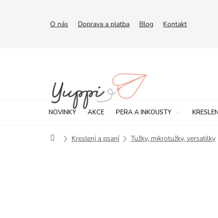
Přejít
na
obsah
O nás
Doprava a platba
Blog
Kontakt
NOVINKY
AKCE
PERA A INKOUSTY
KRESLEN
Domů
Kreslení a psaní
Tužky, mikrotužky, versatilky