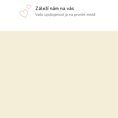
Záleží nám na vás
Vaše spokojenost je na prvním místě
Z
á
p
a
t
í