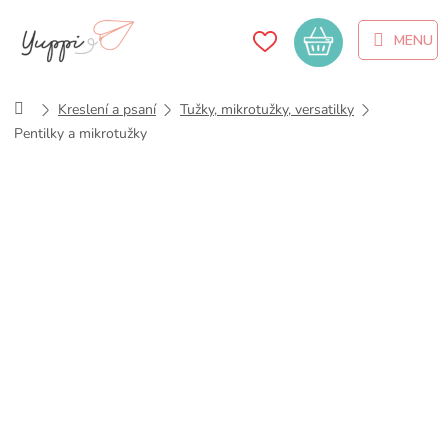
Přejít
na
Nákupní
obsah
košík
Domů
Kreslení a psaní
Tužky, mikrotužky, versatilky
Pentilky a mikrotužky