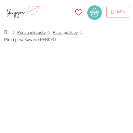
Přejít
na
Nákupní
obsah
košík
Domů
Pera a inkousty
Psací potřeby
Plnicí pera Kaweco PERKEO