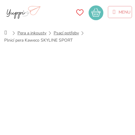
Přejít
na
Nákupní
obsah
košík
Domů
Pera a inkousty
Psací potřeby
Plnicí pera Kaweco SKYLINE SPORT