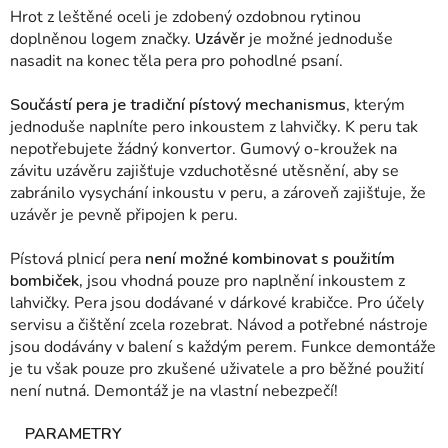
Hrot z leštěné oceli je zdobený ozdobnou rytinou
doplněnou logem značky.
Uzávěr
je možné jednoduše
nasadit na konec těla pera pro pohodlné psaní.
Součástí pera je tradiční pístový mechanismus
, kterým
jednoduše naplníte pero inkoustem z lahvičky
.
K peru tak
nepotřebujete žádný konvertor.
Gumový o-kroužek na
závitu uzávěru zajišťuje vzduchotěsné utěsnění, aby se
zabránilo vysychání inkoustu v peru, a zároveň zajišťuje, že
uzávěr je pevně připojen k peru.
Pístová plnicí pera
není možné kombinovat s použitím
bombiček,
jsou vhodná pouze pro naplnění inkoustem z
lahvičky. Pera jsou dodávané v dárkové krabičce. Pro účely
servisu a čištění zcela rozebrat. Návod a potřebné nástroje
jsou dodávány v balení s každým perem. Funkce demontáže
je tu však pouze pro zkušené uživatele a pro běžné použití
není nutná. Demontáž je na vlastní nebezpečí!