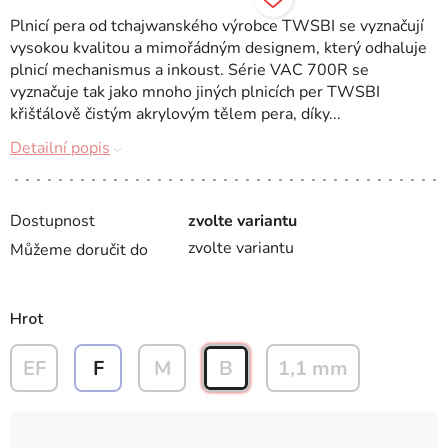
Plnicí pera od tchajwanského výrobce TWSBI se vyznačují
vysokou kvalitou a mimořádným designem, který odhaluje
plnicí mechanismus a inkoust. Série VAC 700R se
vyznačuje tak jako mnoho jiných plnicích per TWSBI
křišťálově čistým akrylovým tělem pera, díky...
Detailní popis
Dostupnost
zvolte variantu
zvolte variantu
Můžeme doručit do
Hrot
EF
F
M
B
1,1 mm