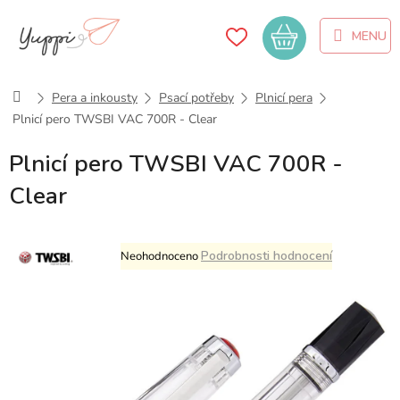
Přejít
na
Nákupní
obsah
košík
Domů
Pera a inkousty
Psací potřeby
Plnicí pera
Plnicí pero TWSBI VAC 700R - Clear
Plnicí pero TWSBI VAC 700R -
Clear
Průměrné
Podrobnosti hodnocení
Neohodnoceno
hodnocení
produktu
je
0,0
z
5
hvězdiček.