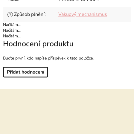
Způsob plnění
:
Vakuový mechanismus
?
Načítám...
Načítám...
Načítám...
Hodnocení produktu
Buďte první, kdo napíše příspěvek k této položce.
Přidat hodnocení
Z
á
p
a