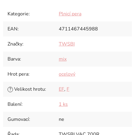
Kategorie
:
Plnicí pera
EAN
:
4711467445988
Značky
:
TWSBI
Barva
:
mix
Hrot pera
:
ocelový
Velikost hrotu
:
EF
,
F
?
Balení
:
1 ks
Gumovací
:
ne
Řada
:
TWSBI VAC 700R