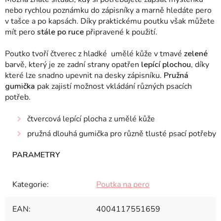
nebo rychlou poznámku do zápisníky a marně hledáte pero
v tašce a po kapsách. Díky praktickému poutku však můžete
mít pero
stále po ruce
připravené k použití.
Poutko tvoří čtverec z hladké umělé kůže v tmavé
zelené
barvě, který je ze zadní strany opatřen
lepící plochou
, díky
které lze snadno upevnit na desky zápisníku.
Pružná
gumička
pak zajistí možnost vkládání různých psacích
potřeb.
čtvercová lepící plocha z umělé kůže
pružná dlouhá gumička pro různě tlusté psací potřeby
Kategorie
:
Poutka na pero
EAN
:
4004117551659