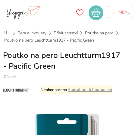
Přejít
na
Nákupní
obsah
košík
Domů
Pera a inkousty
Příslušenství
Poutka na pero
Poutko na pero Leuchtturm1917 - Pacific Green
Poutko na pero Leuchtturm1917
- Pacific Green
359669
Průměrné
Podrobnosti hodnocení
Neohodnoceno
hodnocení
produktu
je
0,0
z
5
hvězdiček.