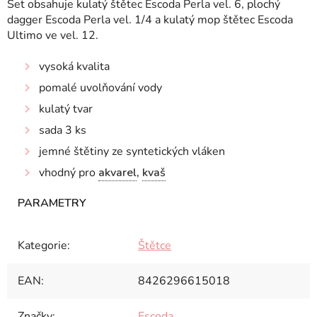
Set obsahuje kulatý štětec Escoda Perla vel. 6, plochý
dagger Escoda Perla vel. 1/4 a kulatý mop štětec Escoda
Ultimo ve vel. 12.
vysoká kvalita
pomalé uvolňování vody
kulatý tvar
sada 3 ks
jemné štětiny ze syntetických vláken
vhodný pro
akvarel
,
kvaš
Kategorie
:
Štětce
EAN
:
8426296615018
Značky
:
Escoda