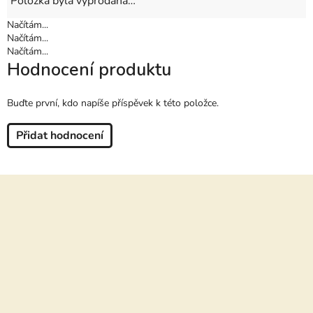
Položka byla vyprodána…
Načítám...
Načítám...
Načítám...
Hodnocení produktu
Buďte první, kdo napíše příspěvek k této položce.
Přidat hodnocení
Z
á
p
a
t
í