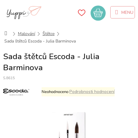
Přejít
na
Nákupní
obsah
košík
Domů
Malování
Štětce
Sada štětců Escoda - Julia Barminova
Sada štětců Escoda - Julia
Barminova
S.8615
Průměrné
Podrobnosti hodnocení
Neohodnoceno
hodnocení
produktu
je
0,0
z
5
hvězdiček.