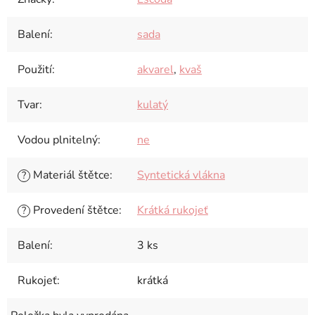
Balení
:
sada
Použití
:
akvarel
,
kvaš
Tvar
:
kulatý
Vodou plnitelný
:
ne
Materiál štětce
:
Syntetická vlákna
?
Provedení štětce
:
Krátká rukojeť
?
Balení
:
3 ks
Rukojeť
:
krátká