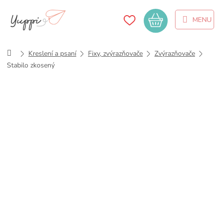
Přejít
na
Nákupní
obsah
košík
Domů
Kreslení a psaní
Fixy, zvýrazňovače
Zvýrazňovače
Stabilo zkosený