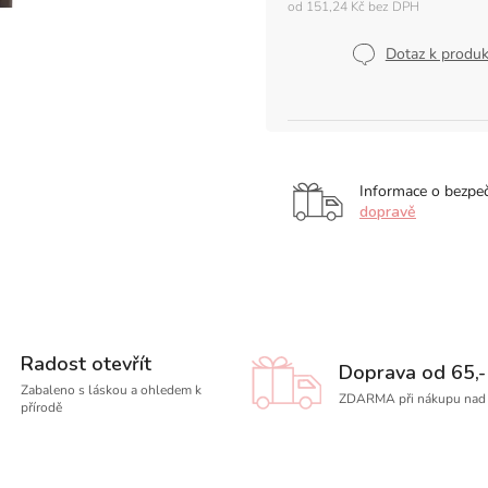
od
151,24 Kč
bez DPH
Měrná
cena:
Dotaz k produ
Informace o bezpe
dopravě
Radost otevřít
Doprava od 65,-
Zabaleno s láskou a ohledem k
ZDARMA při nákupu nad 
přírodě