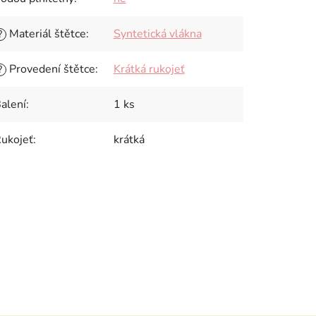
Materiál štětce
:
Syntetická vlákna
?
Provedení štětce
:
Krátká rukojeť
?
alení
:
1 ks
ukojeť
:
krátká