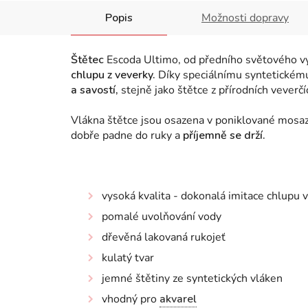
Popis
Možnosti dopravy
Štětec
Escoda Ultimo, od předního světového vý
chlupu z veverky.
Díky speciálnímu syntetickém
a savostí,
stejně jako štětce z přírodních veverčí
Vlákna štětce jsou
osazena v poniklované mosaz
dobře padne do ruky a
příjemně se drží.
vysoká kvalita - dokonalá imitace chlupu 
pomalé uvolňování vody
dřevěná lakovaná rukojeť
kulatý tvar
jemné štětiny ze syntetických vláken
vhodný pro
akvarel