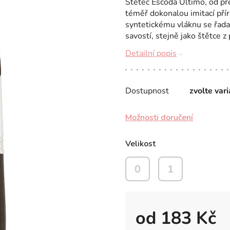
Štětec Escoda Ultimo, od př
téměř dokonalou imitací pří
syntetickému vláknu se řad
savostí, stejně jako štětce z 
Detailní popis
Dostupnost
zvolte var
Možnosti doručení
Velikost
0
1
od
183 Kč