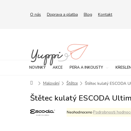
Přejít
na
obsah
O nás
Doprava a platba
Blog
Kontakt
NOVINKY
AKCE
PERA A INKOUSTY
KRESLEN
Domů
Malování
Štětce
Štětec kulatý ESCODA Ult
Štětec kulatý ESCODA Ultimo
Průměrné
Podrobnosti hodnoc
Neohodnoceno
hodnocení
produktu
je