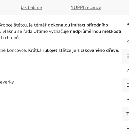
Jak balíme
YUPPI recenze
robce štětců, je téměř
dokonalou imitací přírodního
u vláknu se řada Ultimo vyznačuje
nadprůměrnou měkkostí
ch chlupů.
K
né koncovce. Krátká
rukojeť
štětce je
z lakovaného dřeva
,
Z
veverky
B
P
T
V