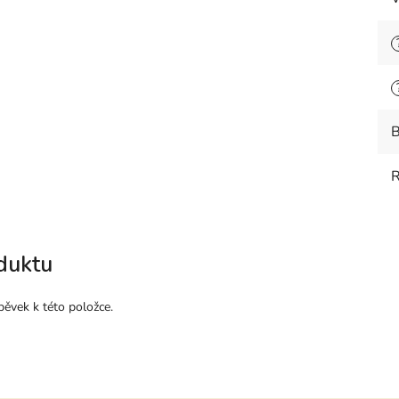
B
R
duktu
pěvek k této položce.