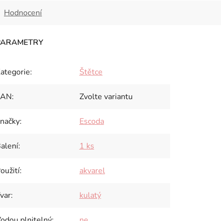
Hodnocení
ategorie
:
Štětce
EAN
:
Zvolte variantu
načky
:
Escoda
alení
:
1 ks
oužití
:
akvarel
var
:
kulatý
odou plnitelný
:
ne