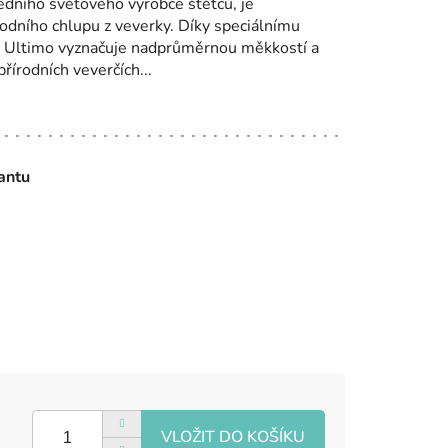
edního světového výrobce štětců, je
rodního chlupu z veverky. Díky speciálnímu
a Ultimo vyznačuje nadprůměrnou měkkostí a
přírodních veverčích...
iantu