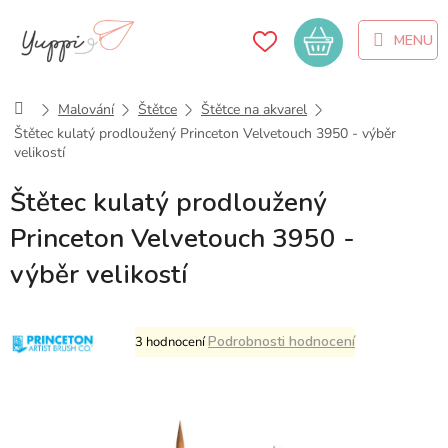
Přejít
na
Nákupní
obsah
košík
Domů
Malování
Štětce
Štětce na akvarel
Štětec kulatý prodloužený Princeton Velvetouch 3950 - výběr
velikostí
Štětec kulatý prodloužený
Princeton Velvetouch 3950 -
výběr velikostí
Průměrné
Podrobnosti hodnocení
3 hodnocení
hodnocení
produktu
je
5,0
z