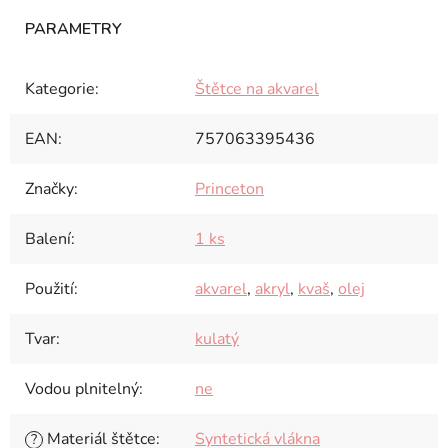
Kategorie
:
Štětce na akvarel
EAN
:
757063395436
Značky
:
Princeton
Balení
:
1 ks
Použití
:
akvarel
,
akryl
,
kvaš
,
olej
Tvar
:
kulatý
Vodou plnitelný
:
ne
Materiál štětce
:
Syntetická vlákna
?