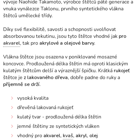
vývoje Naohide Takamoto, výrobce štětců páté generace a
vnuka vynálezce Taklonu, prvního syntetického vlákna
štětců umělecké třídy.
Díky své flexibilitě, savosti a schopnosti uvolňovat
absorbovanou tekutinu, jsou tyto štětce vhodné jak
pro
akvarel
, tak pro
akrylové a olejové barvy.
Vlákna štětce jsou
osazena v poniklované mosazné
koncovce. Prodloužená délka štětin má oproti klasickým
kulatým štětcům delší a výraznější špičku. Krátká
rukojeť
štětce je
z lakovaného dřeva
, dobře padne do ruky a
příjemně se drží.
vysoká kvalita
dřevěná lakovaná rukojeť
kulatý tvar - prodloužená délka štětin
jemné štětiny ze syntetických vláken
vhodný pro
akvarel,
kvaš
, akryl, olej