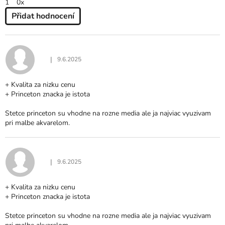
1
0x
Přidat hodnocení
V
Ý
P
I
|
9.6.2025
Hodnocení produktu je 5 z 5 hvězdiček.
S
H
+ Kvalita za nizku cenu
O
+ Princeton znacka je istota
D
N
Stetce princeton su vhodne na rozne media ale ja najviac vyuzivam
O
pri malbe akvarelom.
C
E
N
Í
|
9.6.2025
Hodnocení produktu je 5 z 5 hvězdiček.
+ Kvalita za nizku cenu
+ Princeton znacka je istota
Stetce princeton su vhodne na rozne media ale ja najviac vyuzivam