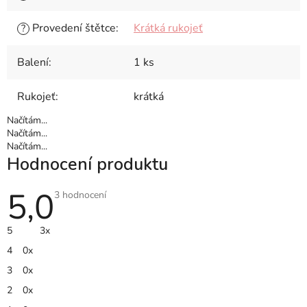
Provedení štětce
:
Krátká rukojeť
?
Balení
:
1 ks
Rukojeť
:
krátká
Načítám...
Načítám...
Načítám...
Hodnocení produktu
5,0
Průměrné
3 hodnocení
hodnocení
produktu
je
5
3x
5,0
z
4
0x
5
hvězdiček.
3
0x
2
0x