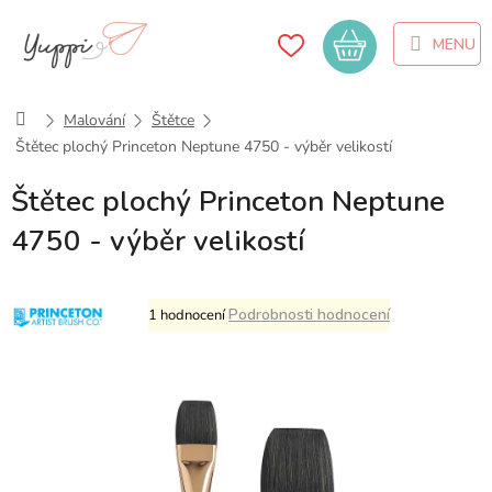
Přejít
na
Nákupní
obsah
košík
Domů
Malování
Štětce
Štětec plochý Princeton Neptune 4750 - výběr velikostí
Štětec plochý Princeton Neptune
4750 - výběr velikostí
Průměrné
Podrobnosti hodnocení
1 hodnocení
hodnocení
produktu
je
5,0
z
5
hvězdiček.