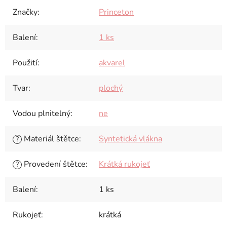
Značky
:
Princeton
Balení
:
1 ks
Použití
:
akvarel
Tvar
:
plochý
Vodou plnitelný
:
ne
Materiál štětce
:
Syntetická vlákna
?
Provedení štětce
:
Krátká rukojeť
?
Balení
:
1 ks
Rukojeť
:
krátká