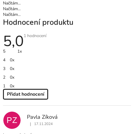
Načítám...
Načítám...
Načítám...
Hodnocení produktu
5,0
Průměrné
1 hodnocení
hodnocení
produktu
je
5
1x
5,0
z
4
0x
5
hvězdiček.
3
0x
2
0x
1
0x
Přidat hodnocení
V
Ý
P
Pavla Zíková
PZ
I
|
17.11.2024
S
Hodnocení produktu je 5 z 5 hvězdiček.
H