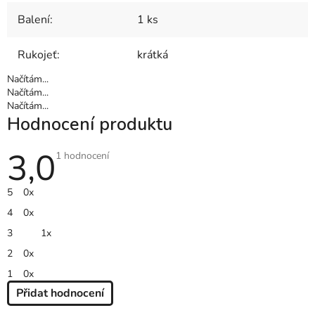
Balení
:
1 ks
Rukojeť
:
krátká
Načítám...
Načítám...
Načítám...
Hodnocení produktu
3,0
Průměrné
1 hodnocení
hodnocení
produktu
je
5
0x
3,0
z
4
0x
5
hvězdiček.
3
1x
2
0x
1
0x
Přidat hodnocení
V