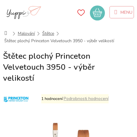
Přejít
na
Nákupní
obsah
košík
Domů
Malování
Štětce
Štětec plochý Princeton Velvetouch 3950 - výběr velikostí
Štětec plochý Princeton
Velvetouch 3950 - výběr
velikostí
Průměrné
Podrobnosti hodnocení
1 hodnocení
hodnocení
produktu
je
3,0
z
5