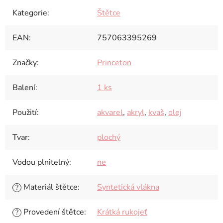
Kategorie
:
Štětce
EAN
:
757063395269
Značky
:
Princeton
Balení
:
1 ks
Použití
:
akvarel
,
akryl
,
kvaš
,
olej
Tvar
:
plochý
Vodou plnitelný
:
ne
Materiál štětce
:
Syntetická vlákna
?
Provedení štětce
:
Krátká rukojeť
?