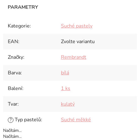
Kategorie
:
Suché pastely
EAN
:
Zvolte variantu
Značky
:
Rembrandt
Barva
:
bílá
Balení
:
1 ks
Tvar
:
kulatý
Typ pastelů
:
Suché měkké
?
Načítám...
Načítám...