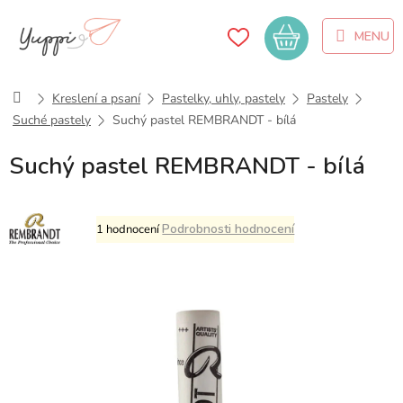
Přejít
na
Nákupní
obsah
košík
Domů
Kreslení a psaní
Pastelky, uhly, pastely
Pastely
Suché pastely
Suchý pastel REMBRANDT - bílá
Suchý pastel REMBRANDT - bílá
Průměrné
Podrobnosti hodnocení
1 hodnocení
hodnocení
produktu
je
5,0
z
5
hvězdiček.