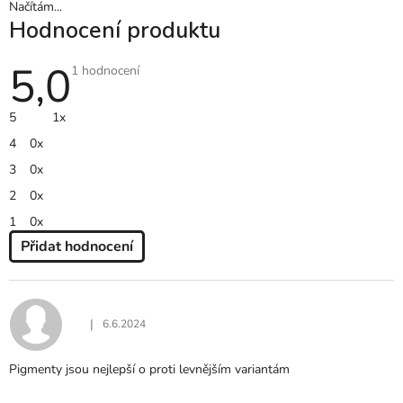
Načítám...
Hodnocení produktu
5,0
Průměrné
1 hodnocení
hodnocení
produktu
je
5
1x
5,0
z
4
0x
5
hvězdiček.
3
0x
2
0x
1
0x
Přidat hodnocení
V
Ý
P
I
|
6.6.2024
Hodnocení produktu je 5 z 5 hvězdiček.
S
H
Pigmenty jsou nejlepší o proti levnějším variantám
O
D