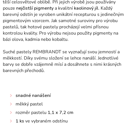
těší celosvětové oblibě. Při jejich výrobě jsou používány
pouze
nejčistší pigmenty
a kvalitní
kaolinový jíl.
Každý
barevný odstín je vyroben unikátní recepturou s jedinečným
pigmentovým vzorcem. Jak samotné suroviny pro výrobu
pastelů, tak hotové pastely procházejí velmi přísnou
kontrolou kvality. Pro výrobu nejsou použity pigmenty na
bázi olova, kadmia nebo kobaltu.
Suché pastely REMBRANDT se vyznačují svou jemností a
měkkostí. Díky svému složení se lehce nanáší. Jednotlivé
barvy se dobře vzájemně mísí a dosáhnete s nimi krásných
barevných přechodů.
snadné nanášení
měkký pastel
rozměr pastelu
1,1 x 7,2 cm
1 ks
ve vybraném odstínu