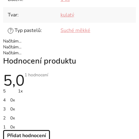
Tvar
:
kulatý
Typ pastelů
:
Suché měkké
?
Načítám...
Načítám...
Načítám...
Hodnocení produktu
5,0
Průměrné
1 hodnocení
hodnocení
produktu
je
5
1x
5,0
z
4
0x
5
hvězdiček.
3
0x
2
0x
1
0x
Přidat hodnocení