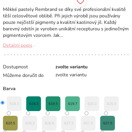
Měkké pastely Rembrand se díky své profesionální kvalitě
těší celosvětové oblibě. Při jejich výrobě jsou používány
pouze nejčistší pigmenty a kvalitní kaolinový jíl. Každý
barevný odstín je vyroben unikátní recepturou s jedinečným
pigmentovým vzorcem. Jak...
Detailní popis
Dostupnost
zvolte variantu
zvolte variantu
Můžeme doručit do
Barva
618.3
619.3
619.5
619.7
620.2
620.3
620.5
626.3
626.5
627.2
627.3
627.5