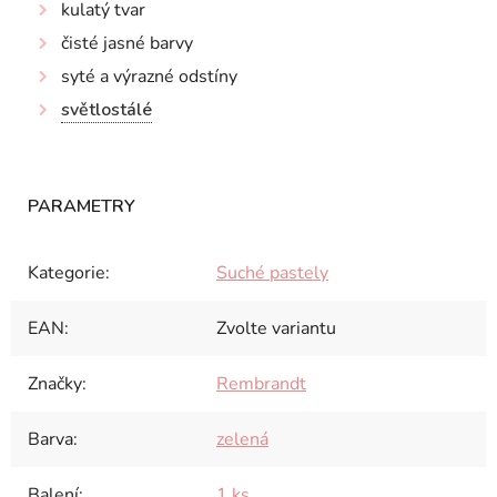
kulatý tvar
čisté jasné barvy
syté a výrazné odstíny
světlostálé
Kategorie
:
Suché pastely
EAN
:
Zvolte variantu
Značky
:
Rembrandt
Barva
:
zelená
Balení
:
1 ks