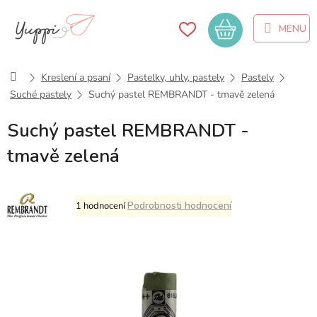
Přejít
na
Nákupní
obsah
košík
Domů
Kreslení a psaní
Pastelky, uhly, pastely
Pastely
Suché pastely
Suchý pastel REMBRANDT - tmavě zelená
Suchý pastel REMBRANDT -
tmavě zelená
Průměrné
Podrobnosti hodnocení
1 hodnocení
hodnocení
produktu
je
5,0
z
5
hvězdiček.