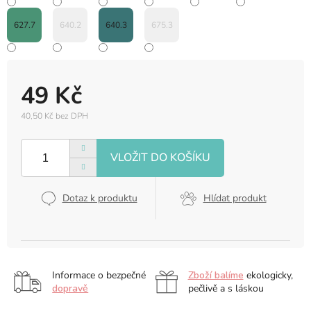
627.7
640.2
640.3
675.3
49 Kč
40,50 Kč bez DPH
Měrná
cena:
Dotaz k produktu
Hlídat produkt
Informace o bezpečné
Zboží balíme
ekologicky,
dopravě
pečlivě a s láskou