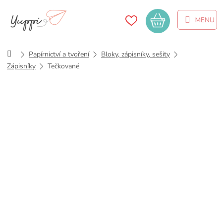
Přejít
na
Nákupní
obsah
košík
Domů
Papírnictví a tvoření
Bloky, zápisníky, sešity
Zápisníky
Tečkované