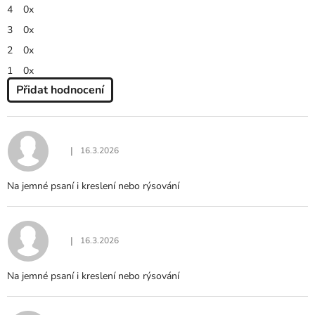
z
4
0x
5
hvězdiček.
3
0x
2
0x
1
0x
Přidat hodnocení
V
Ý
P
I
|
16.3.2026
Hodnocení produktu je 5 z 5 hvězdiček.
S
H
Na jemné psaní i kreslení nebo rýsování
O
D
N
O
|
16.3.2026
Hodnocení produktu je 5 z 5 hvězdiček.
C
E
Na jemné psaní i kreslení nebo rýsování
N
Í