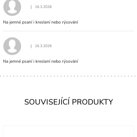
|
16.3.2026
Hodnocení produktu je 5 z 5 hvězdiček.
Na jemné psaní i kreslení nebo rýsování
|
16.3.2026
Hodnocení produktu je 5 z 5 hvězdiček.
Na jemné psaní i kreslení nebo rýsování
SOUVISEJÍCÍ PRODUKTY