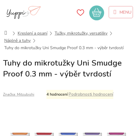
Přejít
na
Nákupní
obsah
košík
Domů
Kreslení a psaní
Tužky, mikrotužky, versatilky
Náplně a tuhy
Tuhy do mikrotužky Uni Smudge Proof 0.3 mm - výběr tvrdostí
Tuhy do mikrotužky Uni Smudge
Proof 0.3 mm - výběr tvrdostí
Průměrné
Podrobnosti hodnocení
4 hodnocení
Značka:
Mitsubishi
hodnocení
produktu
je
5,0
z
5
hvězdiček.