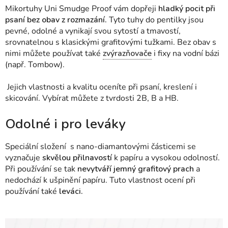
Mikortuhy Uni Smudge Proof vám dopřeji
hladký pocit při
psaní bez obav z rozmazání.
Tyto tuhy do pentilky jsou
pevné, odolné a vynikají svou sytostí a tmavostí,
srovnatelnou s klasickými grafitovými tužkami. Bez obav s
nimi můžete používat také
zvýrazňovače
i fixy na vodní bázi
(např. Tombow).
Jejich vlastnosti a kvalitu oceníte při psaní, kreslení i
skicování. Vybírat můžete z tvrdosti 2B, B a HB.
Odolné i pro leváky
Speciální složení s nano-diamantovými částicemi se
vyznačuje
skvělou přilnavostí
k papíru a vysokou odolností.
Při používání se tak
nevytváří jemný grafitový prach
a
nedochází k ušpinění papíru. T
uto vlastnost ocení při
používání také
leváci.