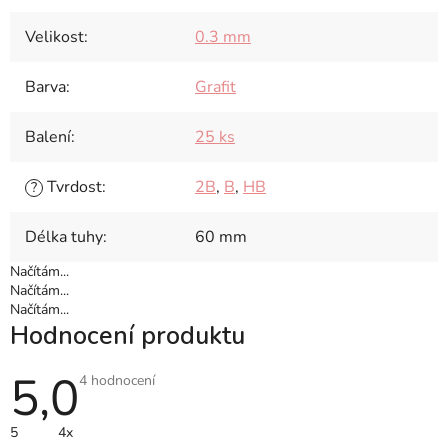
Velikost
:
0.3 mm
Barva
:
Grafit
Balení
:
25 ks
Tvrdost
:
2B
,
B
,
HB
?
Délka tuhy
:
60 mm
Načítám...
Načítám...
Načítám...
Hodnocení produktu
5,0
Průměrné
4 hodnocení
hodnocení
produktu
je
5
4x
5,0