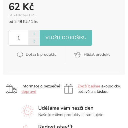
62 Kč
51,24 Kč bez DPH
Měrná
od 2,48 Kč / 1 ks
cena:
Dotaz k produktu
Hlídat produkt
Informace o bezpečné
Zboží balíme
ekologicky,
dopravě
pečlivě a s láskou
Uděláme vám hezčí den
Naše kreativní produkty si zamilujete
Radost otevřít