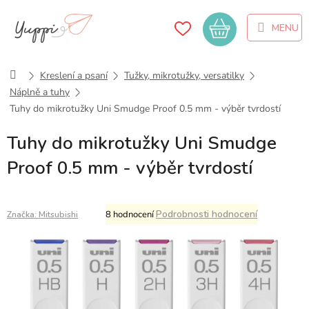
Přejít
na
Nákupní
obsah
košík
Domů
Kreslení a psaní
Tužky, mikrotužky, versatilky
Náplně a tuhy
Tuhy do mikrotužky Uni Smudge Proof 0.5 mm - výběr tvrdostí
Tuhy do mikrotužky Uni Smudge
Proof 0.5 mm - výběr tvrdostí
Průměrné
Podrobnosti hodnocení
8 hodnocení
Značka:
Mitsubishi
hodnocení
produktu
je
5,0
z
5
hvězdiček.