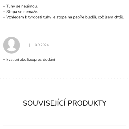
+ Tuhy se nelámou.
+ Stopa se nemaže.
+ Vzhledem k tvrdosti tuhy je stopa na papíře bledší, což jsem chtěl.
|
10.9.2024
Hodnocení produktu je 5 z 5 hvězdiček.
+ kvalitní zboží,expres dodání
SOUVISEJÍCÍ PRODUKTY