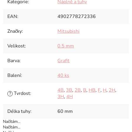
Kategorie
:
Náplně a tuhy
EAN
:
4902778272336
Značky
:
Mitsubishi
Velikost
:
0.5 mm
Barva
:
Grafit
Balení
:
40 ks
4B
,
3B
,
2B
,
B
,
HB
,
F
,
H
,
2H
,
Tvrdost
:
?
3H
,
4H
Délka tuhy
:
60 mm
Načítám...
Načítám...