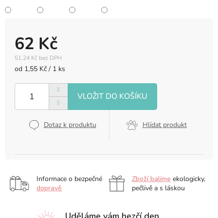
62 Kč
51,24 Kč bez DPH
Měrná
od 1,55 Kč / 1 ks
cena:
Dotaz k produktu
Hlídat produkt
Informace o bezpečné
Zboží balíme
ekologicky,
dopravě
pečlivě a s láskou
Uděláme vám hezčí den