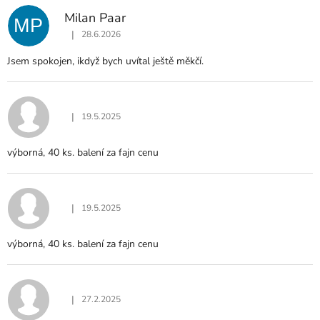
N
Milan Paar
O
MP
C
|
28.6.2026
Hodnocení produktu je 5 z 5 hvězdiček.
E
Jsem spokojen, ikdyž bych uvítal ještě měkčí.
N
Í
|
19.5.2025
Hodnocení produktu je 5 z 5 hvězdiček.
výborná, 40 ks. balení za fajn cenu
|
19.5.2025
Hodnocení produktu je 5 z 5 hvězdiček.
výborná, 40 ks. balení za fajn cenu
|
27.2.2025
Hodnocení produktu je 5 z 5 hvězdiček.