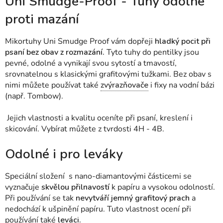
Uni Smudge-Proof - Tuhy odolné
proti mazání
Mikortuhy Uni Smudge Proof vám dopřeji
hladký pocit při
psaní bez obav z rozmazání.
Tyto tuhy do pentilky jsou
pevné, odolné a vynikají svou sytostí a tmavostí,
srovnatelnou s klasickými grafitovými tužkami. Bez obav s
nimi můžete používat také
zvýrazňovače
i fixy na vodní bázi
(např. Tombow).
Jejich vlastnosti a kvalitu oceníte při psaní, kreslení i
skicování. Vybírat můžete z tvrdosti 4H - 4B.
Odolné i pro leváky
Speciální složení s nano-diamantovými částicemi se
vyznačuje
skvělou přilnavostí
k papíru a vysokou odolností.
Při používání se tak
nevytváří jemný grafitový prach
a
nedochází k ušpinění papíru. T
uto vlastnost ocení při
používání také
leváci.