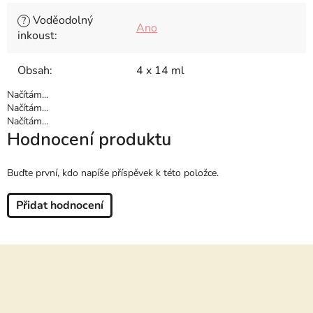
Voděodolný
?
Ano
inkoust
:
Obsah
:
4 x 14 ml
Načítám...
Načítám...
Načítám...
Hodnocení produktu
Buďte první, kdo napíše příspěvek k této položce.
Přidat hodnocení
Z
á
p