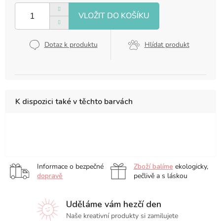
cena:
Dotaz k produktu
Hlídat produkt
K dispozici také v těchto barvách
Vibrat
Tones,
sada
Informace o bezpečné
Zboží balíme
ekologicky,
4
dopravě
pečlivě a s láskou
ks
Uděláme vám hezčí den
Naše kreativní produkty si zamilujete