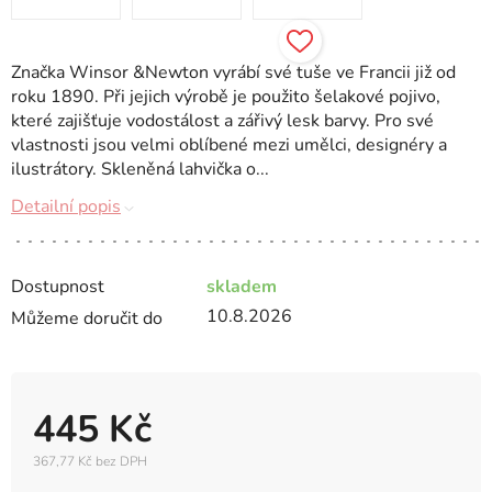
Značka Winsor &Newton vyrábí své tuše ve Francii již od
roku 1890. Při jejich výrobě je použito šelakové pojivo,
které zajišťuje vodostálost a zářivý lesk barvy. Pro své
vlastnosti jsou velmi oblíbené mezi umělci, designéry a
ilustrátory. Skleněná lahvička o...
Detailní popis
Dostupnost
skladem
10.8.2026
Můžeme doručit do
445 Kč
367,77 Kč bez DPH
Měrná