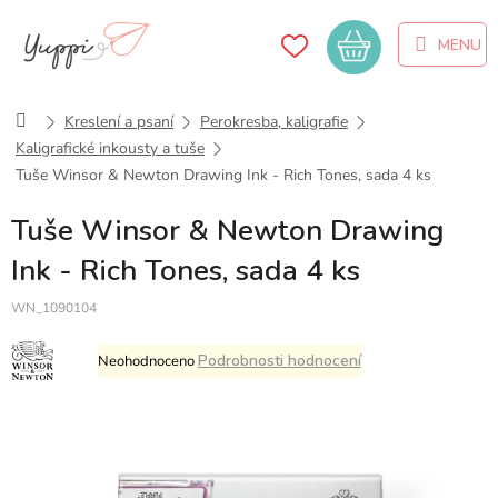
Přejít
na
Nákupní
obsah
košík
Domů
Kreslení a psaní
Perokresba, kaligrafie
Kaligrafické inkousty a tuše
Tuše Winsor & Newton Drawing Ink - Rich Tones, sada 4 ks
Tuše Winsor & Newton Drawing
Ink - Rich Tones, sada 4 ks
WN_1090104
Průměrné
Podrobnosti hodnocení
Neohodnoceno
hodnocení
produktu
je
0,0
z
5