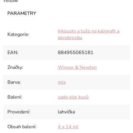
Yellow
Inkousty a tuše na kaligrafii a
Kategorie
:
perokresbu
EAN
:
884955065181
Značky
:
Winsor & Newton
Barva
:
mix
Balení
:
sada více kusů
Provedení
:
lahvička
Obsah balení
:
4 x 14 ml