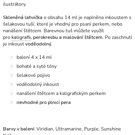
ilustrátory.
Skleněná lahvička
o obsahu 14 ml je naplněna inkoustem s
šelakovou tuší, které je vhodný pro psaní perkem, nebo
nanášení štětcem. Barevnou tuš můžete využít
pro
kaligrafii
, perokresbu a malování štětcem.
Po zaschnutí
je inkoust
voděodolný.
balení 4 x 14 ml
bohaté a syté tóny
šelakové pojivo
voděodolný inkoust
nanášení štětcem a kaligrafickým perkem
nevhodné pro plnicí pera
Barvy v balení:
Viridian, Ultramarine, Purple, Sunshine