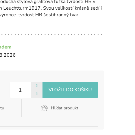
oduchá stylová grafitová tužka tvrdosti HB v
ům Leuchtturm1917. Svou velikostí krásně sedí i
výrobce. tvrdost HB šestihranný tvar
ladem
8.2026
ktu
Hlídat produkt