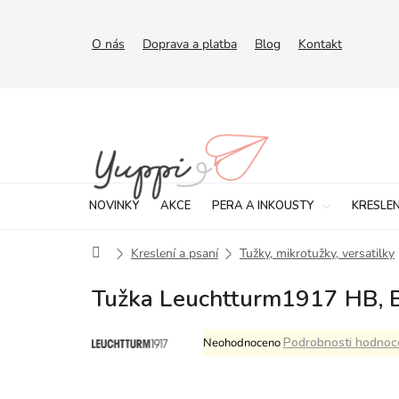
Přejít
na
obsah
O nás
Doprava a platba
Blog
Kontakt
NOVINKY
AKCE
PERA A INKOUSTY
KRESLEN
Domů
Kreslení a psaní
Tužky, mikrotužky, versatilky
Tužka Leuchtturm1917 HB, 
Průměrné
Podrobnosti hodnoc
Neohodnoceno
hodnocení
produktu
je