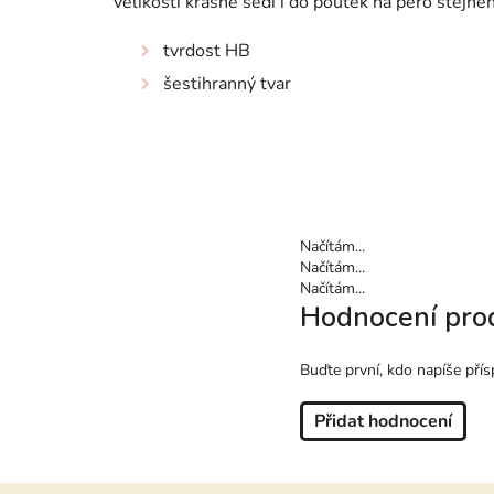
velikostí krásně sedí i do poutek na pero stejné
tvrdost HB
šestihranný tvar
Načítám...
Načítám...
Načítám...
Hodnocení pro
Buďte první, kdo napíše přís
Přidat hodnocení