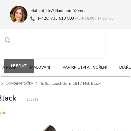
Máte otázky? Rádi pomůžeme.
(+420)
733 510 583
(Po-Pá 8:00 - 17:00 hod.)
HLEDAT
Í A PSANÍ
MALOVÁNÍ
PAPÍRNICTVÍ A TVOŘENÍ
DIÁŘE
Obyčejné tužky
Tužka Leuchtturm1917 HB, Black
Black
355319
ení