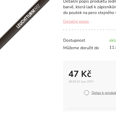
Detailní popis produktu Jedn
barvě, která ladí k zápisník
do poutek na pero stejného 
Detailní popis
Dostupnost
sk
11.
Můžeme doručit do
47 Kč
38,84 Kč bez DPH
Měrná
cena:
Dotaz k produ