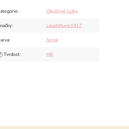
ategorie
:
Obyčejné tužky
načky
:
Leuchtturm1917
arva
:
černá
Tvrdost
:
HB
?