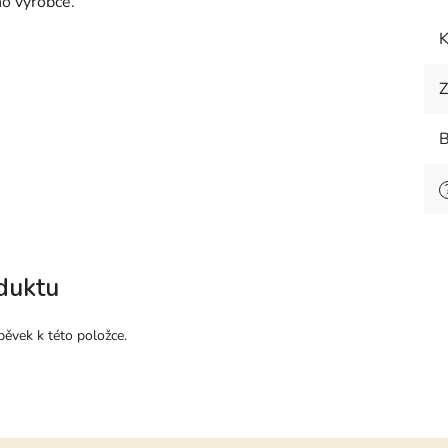
ho výrobce.
K
Z
B
duktu
pěvek k této položce.