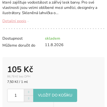
které zajišťuje vodostálost a zářivý lesk barvy. Pro své
vlastnosti jsou velmi oblíbené mezi umělci, designéry a
ilustrátory. Skleněná lahvička o...
Detailní popis
Dostupnost
skladem
11.8.2026
Můžeme doručit do
105 Kč
86,78 Kč bez DPH
Měrná
7,50 Kč / 1 ml
cena: