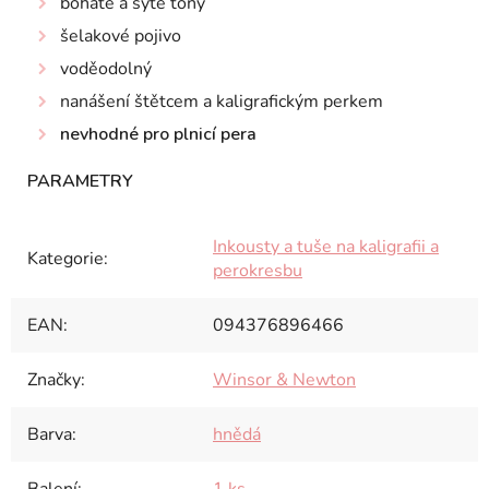
bohaté a syté tóny
šelakové pojivo
voděodolný
nanášení štětcem a kaligrafickým perkem
nevhodné pro plnicí pera
Inkousty a tuše na kaligrafii a
Kategorie
:
perokresbu
EAN
:
094376896466
Značky
:
Winsor & Newton
Barva
:
hnědá