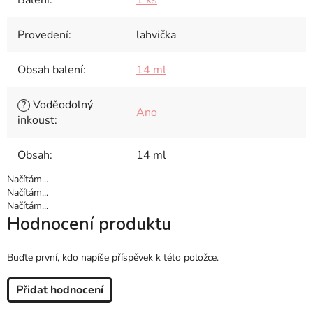
Balení
:
1 ks
Provedení
:
lahvička
Obsah balení
:
14 ml
Voděodolný
?
Ano
inkoust
:
Obsah
:
14 ml
Načítám...
Načítám...
Načítám...
Hodnocení produktu
Buďte první, kdo napíše příspěvek k této položce.
Přidat hodnocení