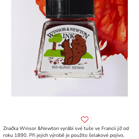
hvězdiček.
Značka Winsor &Newton vyrábí své tuše ve Francii již od
roku 1890. Při jejich výrobě je použito šelakové pojivo,