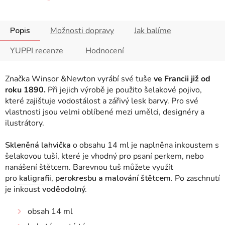
Popis
Možnosti dopravy
Jak balíme
YUPPI recenze
Hodnocení
Značka Winsor &Newton vyrábí své tuše
ve Francii již od
roku 1890.
Při jejich výrobě je použito šelakové pojivo,
které zajišťuje vodostálost a zářivý lesk barvy. Pro své
vlastnosti jsou velmi oblíbené mezi umělci, designéry a
ilustrátory.
Skleněná lahvička
o obsahu 14 ml je naplněna inkoustem s
šelakovou tuší, které je vhodný pro psaní perkem, nebo
nanášení štětcem. Barevnou tuš můžete využít
pro
kaligrafii
, perokresbu a malování štětcem.
Po zaschnutí
je inkoust
voděodolný.
obsah 14 ml