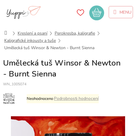
Přejít
na
Nákupní
obsah
košík
Domů
Kreslení a psaní
Perokresba, kaligrafie
Kaligrafické inkousty a tuše
Umělecká tuš Winsor & Newton - Burnt Sienna
Umělecká tuš Winsor & Newton
- Burnt Sienna
WN_1005074
Průměrné
Podrobnosti hodnocení
Neohodnoceno
hodnocení
produktu
je
0,0
z
5