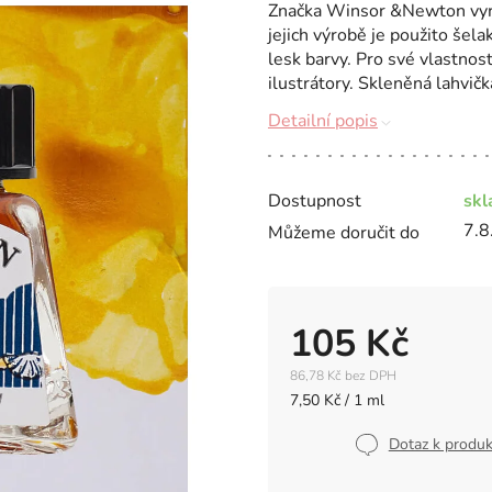
Značka Winsor &Newton vyráb
jejich výrobě je použito šela
lesk barvy. Pro své vlastnos
ilustrátory. Skleněná lahvička
Detailní popis
Dostupnost
sk
7.8
Můžeme doručit do
105 Kč
86,78 Kč bez DPH
Měrná
7,50 Kč / 1 ml
cena:
Dotaz k produ