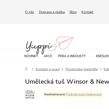
Přejít
na
obsah
O nás
Doprava a platba
Blog
Kontakt
NOVINKY
AKCE
PERA A INKOUSTY
KRESLEN
Domů
Kreslení a psaní
Perokresba, kaligrafie
Kal
Umělecká tuš Winsor & New
Průměrné
Podrobnosti hodnocení
Neohodnoceno
hodnocení
produktu
je