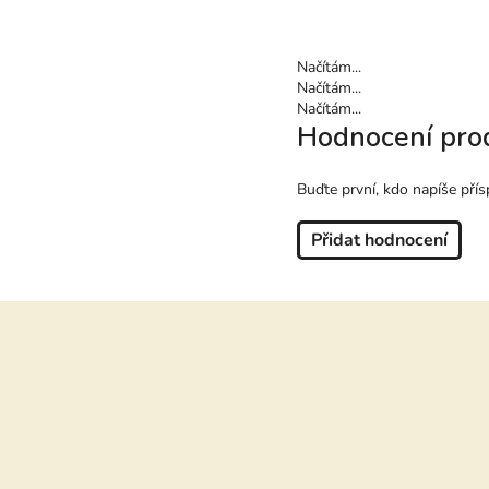
Načítám...
Načítám...
Načítám...
Hodnocení pro
Buďte první, kdo napíše přís
Přidat hodnocení
Z
á
p
a
t