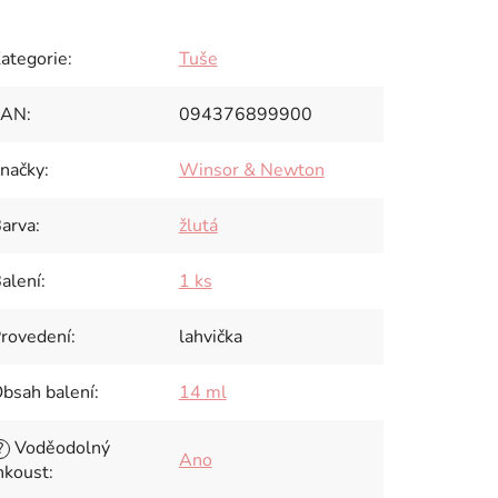
ategorie
:
Tuše
EAN
:
094376899900
načky
:
Winsor & Newton
arva
:
žlutá
alení
:
1 ks
rovedení
:
lahvička
bsah balení
:
14 ml
Voděodolný
?
Ano
nkoust
: