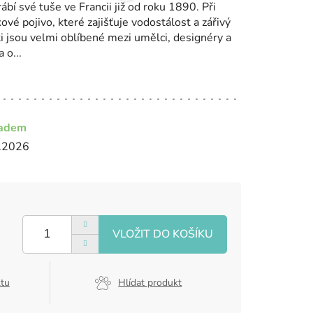
í své tuše ve Francii již od roku 1890. Při
kové pojivo, které zajišťuje vodostálost a zářivý
ti jsou velmi oblíbené mezi umělci, designéry a
 o...
ladem
.2026
ktu
Hlídat produkt