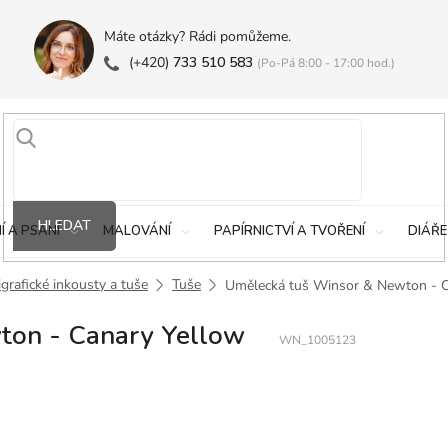
Máte otázky? Rádi pomůžeme.
(+420)
733 510 583
(Po-Pá 8:00 - 17:00 hod.)
HLEDAT
Í A PSANÍ
MALOVÁNÍ
PAPÍRNICTVÍ A TVOŘENÍ
DIÁŘE
igrafické inkousty a tuše
Tuše
Umělecká tuš Winsor & Newton - C
ton - Canary Yellow
WN_1005123