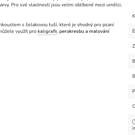
 barvy. Pro své vlastnosti jsou velmi oblíbené mezi umělci,
K
nkoustem s šelakovou tuší, které je vhodný pro psaní
ůžete využít pro
kaligrafii
, perokresbu a malování
Z
B
B
P
O
i