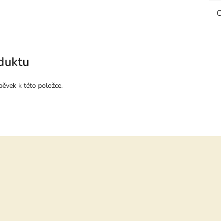
O
duktu
pěvek k této položce.