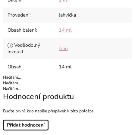
Balení
:
1 ks
Provedení
:
lahvička
Obsah balení
:
14 ml
Voděodolný
?
Ano
inkoust
:
Obsah
:
14 ml
Načítám...
Načítám...
Načítám...
Hodnocení produktu
Buďte první, kdo napíše příspěvek k této položce.
Přidat hodnocení