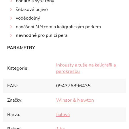
bohaté a syté tóny
šelakové pojivo
voděodolný
nanášení štětcem a kaligrafickým perkem
nevhodné pro plnicí pera
Inkousty a tuše na kaligrafii a
Kategorie
:
perokresbu
EAN
:
094376896435
Značky
:
Winsor & Newton
Barva
:
fialová