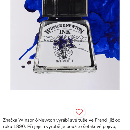
hvězdiček.
Značka Winsor &Newton vyrábí své tuše ve Francii již od
roku 1890. Při jejich výrobě je použito šelakové pojivo,