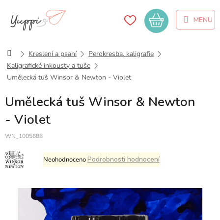
Přejít
na
Nákupní
obsah
košík
Domů
Kreslení a psaní
Perokresba, kaligrafie
Kaligrafické inkousty a tuše
Umělecká tuš Winsor & Newton - Violet
Umělecká tuš Winsor & Newton
- Violet
WN_1005688
Průměrné
Podrobnosti hodnocení
Neohodnoceno
hodnocení
produktu
je
0,0
z
5