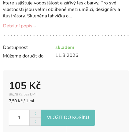
které zajišťuje vodostálost a zářivý lesk barvy. Pro své
vlastnosti jsou velmi oblíbené mezi umělci, designéry a
ilustrátory. Skleněná lahvička o...
Detailní popis
Dostupnost
skladem
11.8.2026
Můžeme doručit do
105 Kč
86,78 Kč bez DPH
Měrná
7,50 Kč / 1 ml
cena: