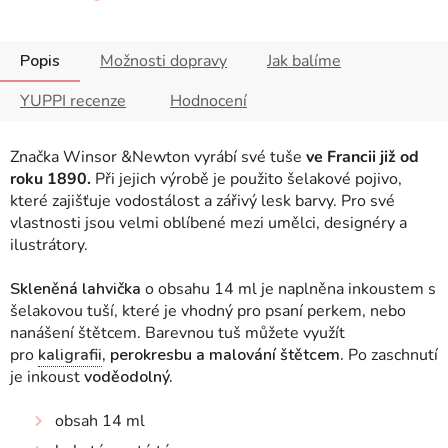
Popis
Možnosti dopravy
Jak balíme
YUPPI recenze
Hodnocení
Značka Winsor &Newton vyrábí své tuše
ve Francii již od
roku 1890.
Při jejich výrobě je použito šelakové pojivo,
které zajišťuje vodostálost a zářivý lesk barvy. Pro své
vlastnosti jsou velmi oblíbené mezi umělci, designéry a
ilustrátory.
Skleněná lahvička
o obsahu 14 ml je naplněna inkoustem s
šelakovou tuší, které je vhodný pro psaní perkem, nebo
nanášení štětcem. Barevnou tuš můžete využít
pro
kaligrafii
, perokresbu a malování štětcem.
Po zaschnutí
je inkoust
voděodolný.
obsah 14 ml