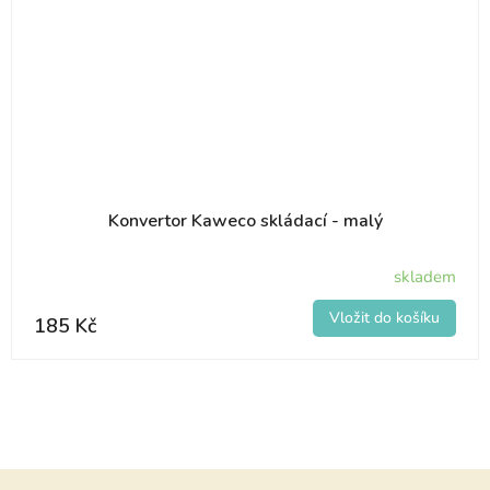
Konvertor Kaweco skládací - malý
skladem
185 Kč
Z