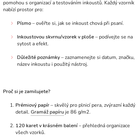
pomohou s organizací a testováním inkoustů. Každý vzorník
nabízí prostor pro:
Písmo
– ověřte si, jak se inkoust chová při psaní.
Inkoustovou skvrnu/vzorek v ploše
– podívejte se na
sytost a efekt.
Důležité poznámky
– zaznamenejte si datum, značku,
název inkoustu i použitý nástroj.
Proč si je zamilujete?
Prémiový papír
– skvělý pro plnicí pera, zvýrazní každý
detail.
Gramáž papíru
je 86 g/m2.
120 karet v krásném balení
– přehledná organizace
všech vzorků.