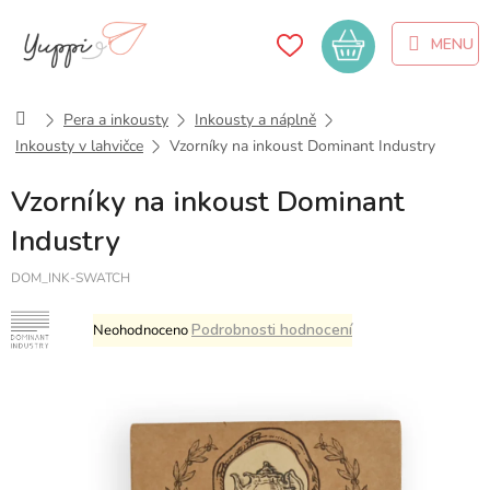
Přejít
na
Nákupní
obsah
košík
Domů
Pera a inkousty
Inkousty a náplně
Inkousty v lahvičce
Vzorníky na inkoust Dominant Industry
Vzorníky na inkoust Dominant
Industry
DOM_INK-SWATCH
Průměrné
Podrobnosti hodnocení
Neohodnoceno
hodnocení
produktu
je
0,0
z
5
hvězdiček.