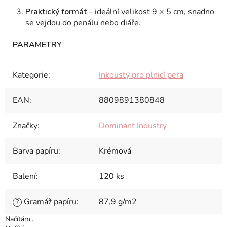
Praktický formát
– ideální velikost 9 × 5 cm, snadno
se vejdou do penálu nebo diáře.
Kategorie
:
Inkousty pro plnicí pera
EAN
:
8809891380848
Značky
:
Dominant Industry
Barva papíru
:
Krémová
Balení
:
120 ks
Gramáž papíru
:
87,9 g/m2
?
Načítám...