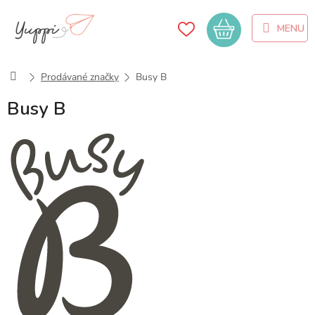
Přejít
na
Nákupní
obsah
košík
Domů
Prodávané značky
Busy B
Busy B