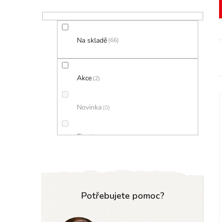
r
a
n
Na skladě
66
n
í
Akce
2
p
a
Novinka
0
n
í
Tip
0
e
i
l
Potřebujete pomoc?