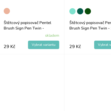
k
d
t
u
ů
k
Štětcový popisovač Pentel
Štětcový popisovač Pe
Brush Sign Pen Twin -
Brush Sign Pen Twin -
t
oranžová
skladem
ů
29 Kč
29 Kč