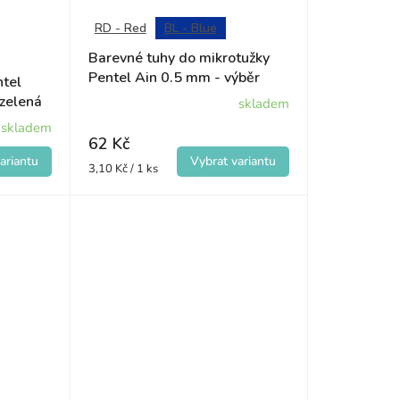
RD - Red
BL - Blue
Barevné tuhy do mikrotužky
Pentel Ain 0.5 mm - výběr
ntel
barev
 zelená
skladem
skladem
62 Kč
Měrná
3,10 Kč / 1 ks
cena: