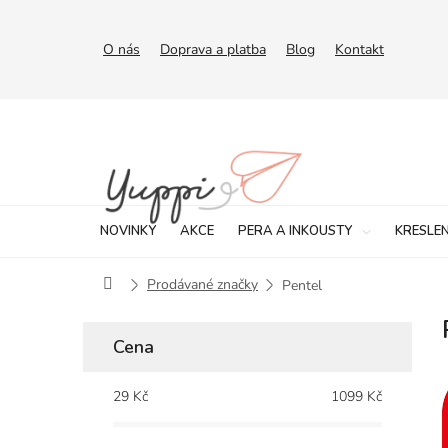
Přejít
na
obsah
O nás
Doprava a platba
Blog
Kontakt
NOVINKY
AKCE
PERA A INKOUSTY
KRESLEN
Domů
Prodávané značky
Pentel
P
Cena
o
s
29
Kč
1099
Kč
t