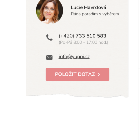
Lucie Havrdová
Ráda poradím s výběrem
(+420)
733 510 583
(Po-Pá 8:00 - 17:00 hod.)
info@yuppi.cz
POLOŽIT DOTAZ