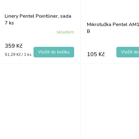
Linery Pentel Pointliner, sada
7 ks
Mikrotužka Pentel AM1
B
skladem
359 Kč
105 Kč
Měrná
51,29 Kč / 1 ks
cena: