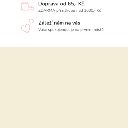
Doprava od 65,- Kč
ZDARMA při nákupu nad 1600,- Kč
Záleží nám na vás
Vaše spokojenost je na prvním místě
Z
á
p
a
t
í