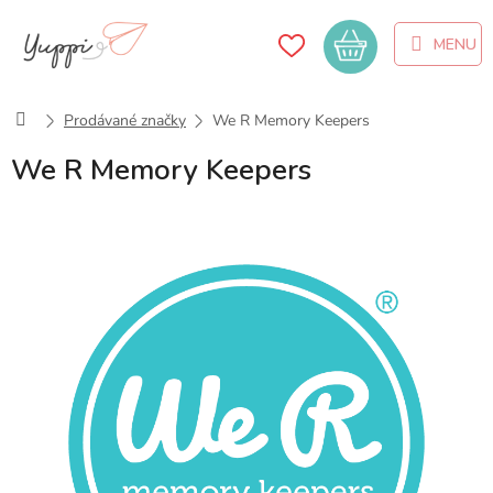
Přejít
na
Nákupní
obsah
košík
Domů
Prodávané značky
We R Memory Keepers
We R Memory Keepers