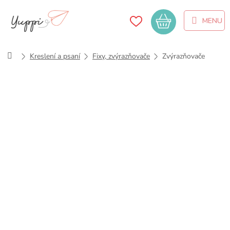
Přejít
na
Nákupní
obsah
košík
Domů
Kreslení a psaní
Fixy, zvýrazňovače
Zvýrazňovače