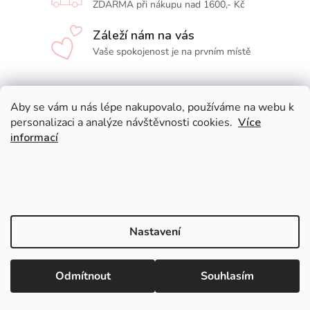
ZDARMA při nákupu nad 1600,- Kč
Záleží nám na vás
Vaše spokojenost je na prvním místě
Z
Aby se vám u nás lépe nakupovalo, používáme na webu k
personalizaci a analýze návštěvnosti cookies.
Více
á
informací
p
a
t
í
Nastavení
Odmítnout
Souhlasím