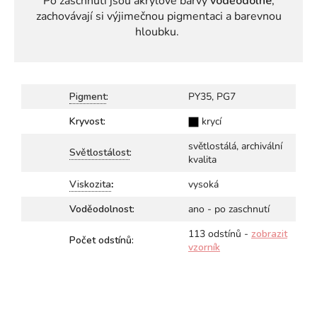
Po zaschnutí jsou akrylové barvy
voděodolné
,
zachovávají si výjimečnou pigmentaci
a barevnou
hloubku.
Pigment
:
PY35, PG7
Kryvost:
krycí
světlostálá, archivální
Světlostálost
:
kvalita
Viskozita
:
vysoká
Voděodolnost:
ano - po zaschnutí
113 odstínů -
zobrazit
Počet odstínů:
vzorník