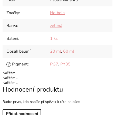
EAN
:
Zvolte variantu
Značky
:
Holbein
Barva
:
zelená
Balení
:
1 ks
Obsah balení
:
20 ml
,
60 ml
Pigment
:
PG7
,
PY35
?
Načítám...
Načítám...
Načítám...
Hodnocení produktu
Buďte první, kdo napíše příspěvek k této položce.
Přidat hodnocení