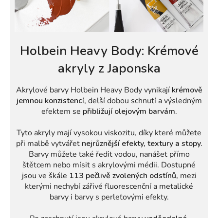
Holbein Heavy Body: Krémové
akryly z Japonska
Akrylové barvy Holbein Heavy Body vynikají
krémově
jemnou konzistenc
í, delší dobou schnutí a výsledným
efektem se
přibližují olejovým barvám.
Tyto akryly mají vysokou viskozitu, díky které můžete
při malbě vytvářet
nejrůznější efekty, textury a stopy.
Barvy můžete také ředit vodou, nanášet přímo
štětcem nebo mísit s akrylovými médii. Dostupné
jsou ve škále
113 pečlivě zvolených odstínů,
mezi
kterými nechybí zářivé fluorescenční a metalické
barvy i barvy s perleťovými efekty.