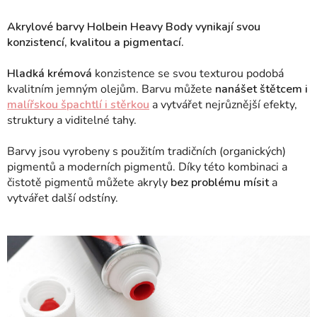
Akrylové barvy Holbein Heavy Body vynikají svou
konzistencí, kvalitou a pigmentací.
Hladká krémová
konzistence se svou texturou podobá
kvalitním jemným olejům. Barvu můžete
nanášet štětcem i
malířskou špachtlí i stěrkou
a vytvářet nejrůznější efekty,
struktury a viditelné tahy.
Barvy jsou vyrobeny s použitím tradičních (organických)
pigmentů a moderních pigmentů. Díky této kombinaci a
čistotě pigmentů můžete akryly
bez problému mísit
a
vytvářet další odstíny.