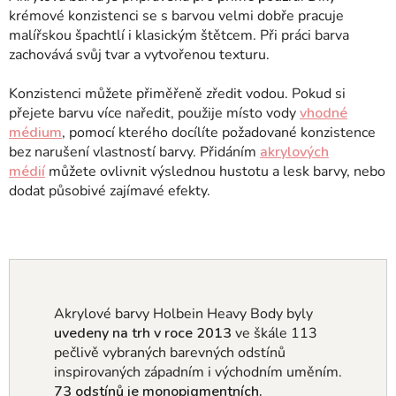
krémové konzistenci se s barvou velmi dobře pracuje
malířskou špachtlí i klasickým štětcem. Při práci barva
zachovává svůj tvar a vytvořenou texturu.
Konzistenci můžete přiměřeně zředit vodou. Pokud si
přejete barvu více naředit, použije místo vody
vhodné
médium
, pomocí kterého docílíte požadované konzistence
bez narušení vlastností barvy. Přidáním
akrylových
médií
můžete ovlivnit výslednou hustotu a lesk barvy, nebo
dodat působivé zajímavé efekty.
Akrylové barvy Holbein Heavy Body byly
uvedeny na trh v roce 2013
ve škále 113
pečlivě vybraných barevných odstínů
inspirovaných západním i východním uměním
.
73 odstínů je monopigmentních.