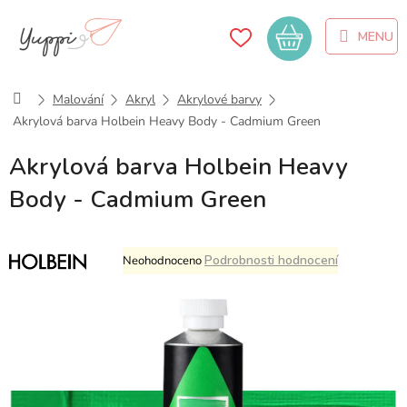
Přejít
na
Nákupní
obsah
košík
Domů
Malování
Akryl
Akrylové barvy
Akrylová barva Holbein Heavy Body - Cadmium Green
Akrylová barva Holbein Heavy
Body - Cadmium Green
Průměrné
Podrobnosti hodnocení
Neohodnoceno
hodnocení
produktu
je
0,0
z
5
hvězdiček.