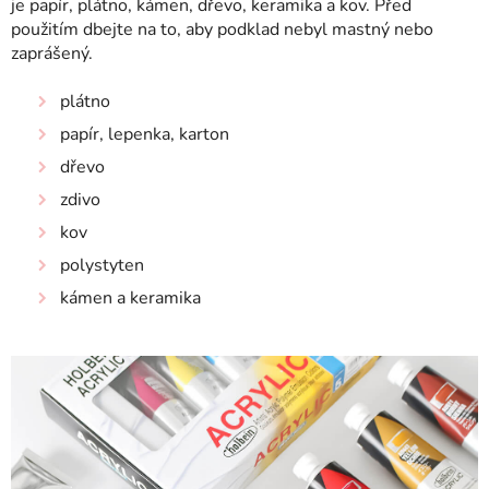
je papír, plátno, kámen, dřevo, keramika a kov.
Před
použitím dbejte na to, aby podklad nebyl mastný nebo
zaprášený.
plátno
papír, lepenka, karton
dřevo
zdivo
kov
polystyten
kámen a keramika