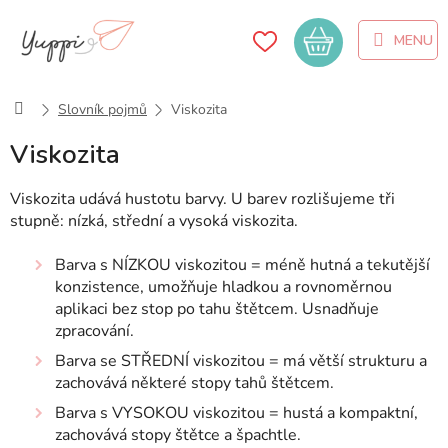
Přejít
na
Nákupní
obsah
košík
Domů
Slovník pojmů
Viskozita
Viskozita
Viskozita udává hustotu barvy. U barev rozlišujeme tři
stupně: nízká, střední a vysoká viskozita.
Barva s NÍZKOU viskozitou = méně hutná a tekutější
konzistence, umožňuje hladkou a rovnoměrnou
aplikaci bez stop po tahu štětcem. Usnadňuje
zpracování.
Barva se STŘEDNÍ viskozitou = má větší strukturu a
zachovává některé stopy tahů štětcem.
Barva s VYSOKOU viskozitou = hustá a kompaktní,
zachovává stopy štětce a špachtle.