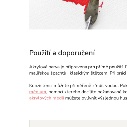
Použití a doporučení
Akrylová barva je připravena
pro přímé použití.
D
malířskou špachtlí i klasickým štětcem. Při prác
Konzistenci můžete přiměřeně zředit vodou. Poku
médium
, pomocí kterého docílíte požadované ko
akrylových médií
můžete ovlivnit výslednou hust