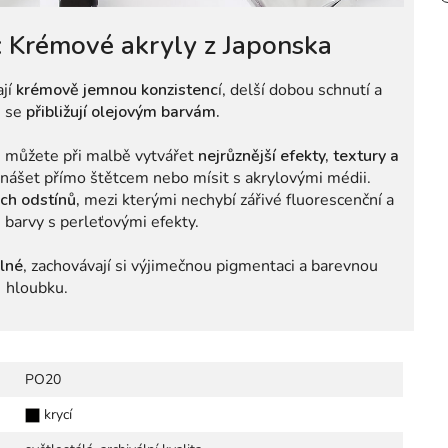
 Krémové akryly z Japonska
ají
krémově jemnou konzistenc
í, delší dobou schnutí a
m se
přibližují olejovým barvám.
ré můžete při malbě vytvářet
nejrůznější efekty, textury a
nášet přímo štětcem nebo mísit s akrylovými médii.
ých odstínů,
mezi kterými nechybí zářivé fluorescenční a
i barvy s perleťovými efekty.
lné
, zachovávají si výjimečnou pigmentaci
a barevnou
hloubku.
PO20
krycí