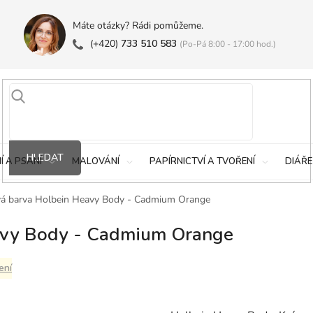
Máte otázky? Rádi pomůžeme.
(+420)
733 510 583
(Po-Pá 8:00 - 17:00 hod.)
HLEDAT
Í A PSANÍ
MALOVÁNÍ
PAPÍRNICTVÍ A TVOŘENÍ
DIÁŘE
vá barva Holbein Heavy Body - Cadmium Orange
avy Body - Cadmium Orange
ení