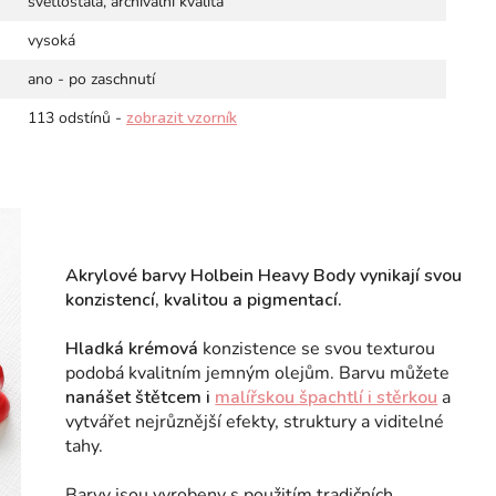
světlostálá, archivální kvalita
vysoká
ano - po zaschnutí
113 odstínů -
zobrazit vzorník
Akrylové barvy Holbein Heavy Body vynikají svou
konzistencí, kvalitou a pigmentací.
Hladká krémová
konzistence se svou texturou
podobá kvalitním jemným olejům. Barvu můžete
nanášet štětcem i
malířskou špachtlí i stěrkou
a
vytvářet nejrůznější efekty, struktury a viditelné
tahy.
Barvy jsou vyrobeny s použitím tradičních