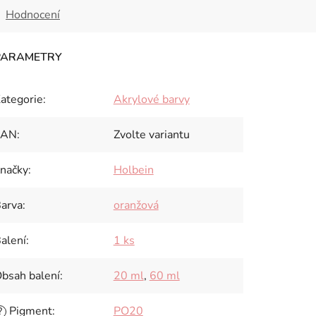
Hodnocení
ategorie
:
Akrylové barvy
EAN
:
Zvolte variantu
načky
:
Holbein
arva
:
oranžová
alení
:
1 ks
bsah balení
:
20 ml
,
60 ml
Pigment
:
PO20
?