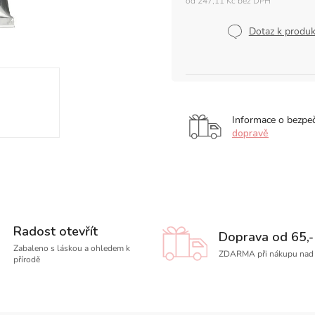
od
247,11 Kč
bez DPH
Měrná
cena:
Dotaz k produ
Informace o bezpe
dopravě
Radost otevřít
Doprava od 65,-
Zabaleno s láskou a ohledem k
ZDARMA při nákupu nad 
přírodě