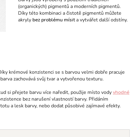
(organických) pigmentů a moderních pigmentů.
Díky této kombinaci a čistotě pigmentů můžete
akryly
bez problému mísit
a vytvářet další odstíny.
íky krémové konzistenci se s barvou velmi dobře pracuje
i barva zachovává svůj tvar a vytvořenou texturu.
d si přejete barvu více naředit, použije místo vody
vhodné
nzistence bez narušení vlastností barvy. Přidáním
otu a lesk barvy, nebo dodat působivé zajímavé efekty.