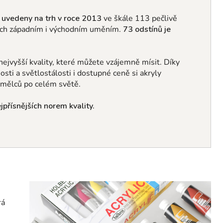
y
uvedeny na trh v roce 2013
ve škále 113 pečlivě
ých západním i východním uměním
.
73 odstínů je
nejvyšší kvality, které můžete vzájemně mísit.
Díky
nosti a světlostálosti i dostupné ceně si akryly
 umělců po celém světě.
přísnějších norem kvality.
rá