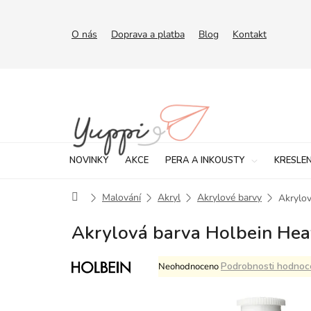
Přejít
na
obsah
O nás
Doprava a platba
Blog
Kontakt
NOVINKY
AKCE
PERA A INKOUSTY
KRESLEN
Domů
Malování
Akryl
Akrylové barvy
Akrylo
Akrylová barva Holbein He
Průměrné
Podrobnosti hodnoc
Neohodnoceno
hodnocení
produktu
je