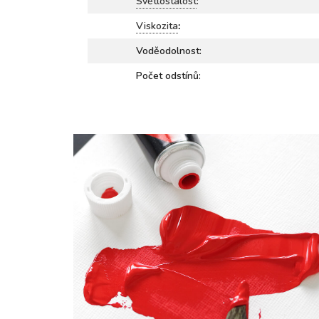
Světlostálost
:
Viskozita
:
Voděodolnost:
Počet odstínů: