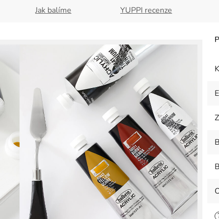
Jak balíme
YUPPI recenze
K
Z
B
B
O