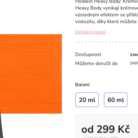
Holbein Heavy Body: Krémov
Heavy Body vynikají krémově
výsledným efektem se přibli
viskozitu, díky které můžete 
Detailní popis
Dostupnost
zvo
zvo
Můžeme doručit do
Balení
20 ml
60 ml
od
299 Kč