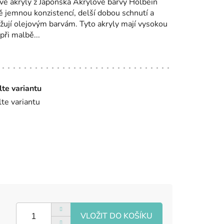
é akryly z Japonska Akrylové barvy Holbein
 jemnou konzistencí, delší dobou schnutí a
žují olejovým barvám. Tyto akryly mají vysokou
při malbě...
lte variantu
lte variantu