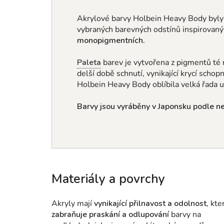
Akrylové barvy Holbein Heavy Body byl
vybraných barevných odstínů
inspirovan
monopigmentních.
Paleta
barev je vytvořena z pigmentů té 
delší době schnutí, vynikající krycí schop
Holbein Heavy Body oblíbila velká řada
Barvy jsou vyráběny v Japonsku podle nej
Materiály a povrchy
Akryly mají
vynikající přilnavost a odolnost
, kte
zabraňuje praskání a odlupování
barvy na