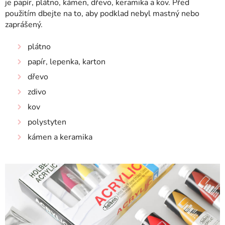
je papír, plátno, kámen, dřevo, keramika a kov.
Před
použitím dbejte na to, aby podklad nebyl mastný nebo
zaprášený.
plátno
papír, lepenka, karton
dřevo
zdivo
kov
polystyten
kámen a keramika