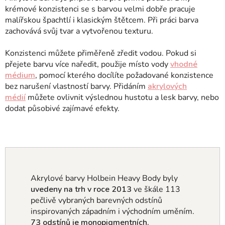
krémové konzistenci se s barvou velmi dobře pracuje
malířskou špachtlí i klasickým štětcem. Při práci barva
zachovává svůj tvar a vytvořenou texturu.
Konzistenci můžete přiměřeně zředit vodou. Pokud si
přejete barvu více naředit, použije místo vody
vhodné
médium
, pomocí kterého docílíte požadované konzistence
bez narušení vlastností barvy. Přidáním
akrylových
médií
můžete ovlivnit výslednou hustotu a lesk barvy, nebo
dodat působivé zajímavé efekty.
Akrylové barvy Holbein Heavy Body byly
uvedeny na trh v roce 2013
ve škále 113
pečlivě vybraných barevných odstínů
inspirovaných západním i východním uměním
.
73 odstínů je monopigmentních.