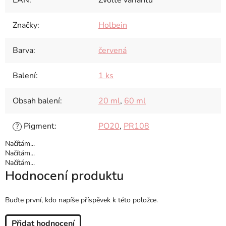
EAN
:
Zvolte variantu
Značky
:
Holbein
Barva
:
červená
Balení
:
1 ks
Obsah balení
:
20 ml
,
60 ml
Pigment
:
PO20
,
PR108
?
Načítám...
Načítám...
Načítám...
Hodnocení produktu
Buďte první, kdo napíše příspěvek k této položce.
Přidat hodnocení