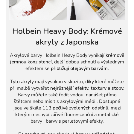
Holbein Heavy Body: Krémové
akryly z Japonska
Akrylové barvy Holbein Heavy Body vynikají
krémově
jemnou konzistenc
í, delší dobou schnutí a výsledným
efektem se
přibližují olejovým barvám.
Tyto akryly mají vysokou viskozitu, díky které můžete
při malbě vytvářet
nejrůznější efekty, textury a stopy.
Barvy můžete také ředit vodou, nanášet přímo
štětcem nebo mísit s akrylovými médii. Dostupné
jsou ve škále
113 pečlivě zvolených odstínů,
mezi
kterými nechybí zářivé fluorescenční a metalické
barvy i barvy s perleťovými efekty.