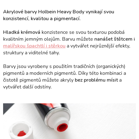
Akrylové barvy Holbein Heavy Body vynikají svou
konzistencí, kvalitou a pigmentací.
Hladká krémová
konzistence se svou texturou podobá
kvalitním jemným olejům. Barvu můžete
nanášet štětcem i
malířskou špachtlí i stěrkou
a vytvářet nejrůznější efekty,
struktury a viditelné tahy.
Barvy jsou vyrobeny s použitím tradičních (organických)
pigmentů a moderních pigmentů. Díky této kombinaci a
čistotě pigmentů můžete akryly
bez problému mísit
a
vytvářet další odstíny.