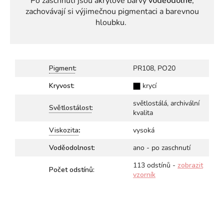
Po zaschnutí jsou akrylové barvy
voděodolné
,
zachovávají si výjimečnou pigmentaci
a barevnou
hloubku.
Pigment
:
PR108, PO20
Kryvost:
krycí
světlostálá, archivální
Světlostálost
:
kvalita
Viskozita
:
vysoká
Voděodolnost:
ano - po zaschnutí
113 odstínů -
zobrazit
Počet odstínů:
vzorník