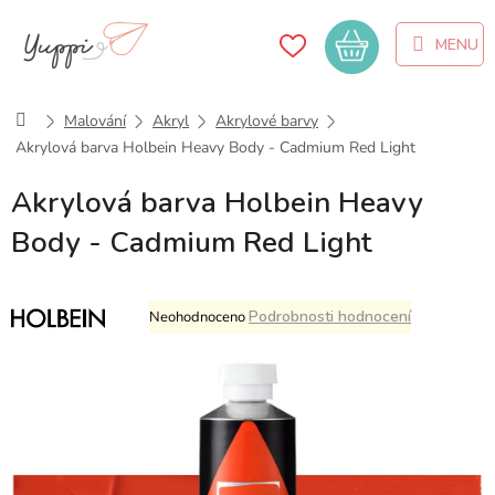
Přejít
na
Nákupní
obsah
košík
Domů
Malování
Akryl
Akrylové barvy
Akrylová barva Holbein Heavy Body - Cadmium Red Light
Akrylová barva Holbein Heavy
Body - Cadmium Red Light
Průměrné
Podrobnosti hodnocení
Neohodnoceno
hodnocení
produktu
je
0,0
z
5
hvězdiček.