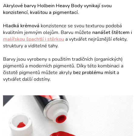
Akrylové barvy Holbein Heavy Body vynikají svou
konzistencí, kvalitou a pigmentací.
Hladká krémová
konzistence se svou texturou podobá
kvalitním jemným olejům. Barvu můžete
nanášet štětcem i
malířskou špachtlí i stěrkou
a vytvářet nejrůznější efekty,
struktury a viditelné tahy.
Barvy jsou vyrobeny s použitím tradičních (organických)
pigmentů a moderních pigmentů. Díky této kombinaci a
čistotě pigmentů můžete akryly
bez problému mísit
a
vytvářet další odstíny.