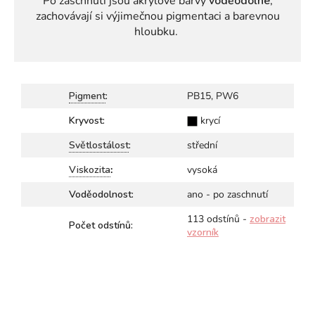
Po zaschnutí jsou akrylové barvy
voděodolné
,
zachovávají si výjimečnou pigmentaci
a barevnou
hloubku.
Pigment
:
PB15, PW6
Kryvost:
krycí
Světlostálost
:
střední
Viskozita
:
vysoká
Voděodolnost:
ano - po zaschnutí
113 odstínů -
zobrazit
Počet odstínů:
vzorník