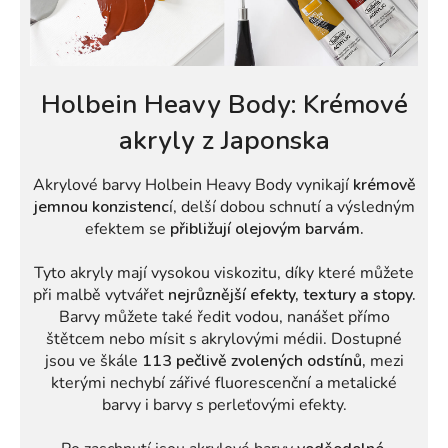
Holbein Heavy Body: Krémové
akryly z Japonska
Akrylové barvy Holbein Heavy Body vynikají
krémově
jemnou konzistenc
í, delší dobou schnutí a výsledným
efektem se
přibližují olejovým barvám.
Tyto akryly mají vysokou viskozitu, díky které můžete
při malbě vytvářet
nejrůznější efekty, textury a stopy.
Barvy můžete také ředit vodou, nanášet přímo
štětcem nebo mísit s akrylovými médii. Dostupné
jsou ve škále
113 pečlivě zvolených odstínů,
mezi
kterými nechybí zářivé fluorescenční a metalické
barvy i barvy s perleťovými efekty.