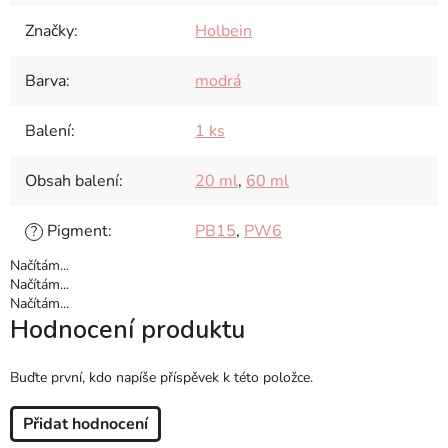
Značky
:
Holbein
Barva
:
modrá
Balení
:
1 ks
Obsah balení
:
20 ml
,
60 ml
Pigment
:
PB15
,
PW6
?
Načítám...
Načítám...
Načítám...
Hodnocení produktu
Buďte první, kdo napíše příspěvek k této položce.
Přidat hodnocení