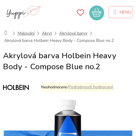
Přejít
na
Nákupní
obsah
košík
Domů
Malování
Akryl
Akrylové barvy
Akrylová barva Holbein Heavy Body - Compose Blue no.2
Akrylová barva Holbein Heavy
Body - Compose Blue no.2
Průměrné
Podrobnosti hodnocení
Neohodnoceno
hodnocení
produktu
je
0,0
z
5
hvězdiček.