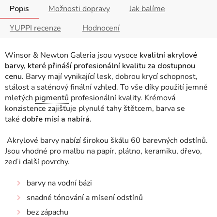
Popis
Možnosti dopravy
Jak balíme
YUPPI recenze
Hodnocení
Winsor & Newton Galeria jsou vysoce
kvalitní akrylové
barvy, které přináší profesionální kvalitu za dostupnou
cenu.
Barvy mají vynikající lesk, dobrou krycí schopnost,
stálost a saténový finální vzhled. To vše díky použití jemně
mletých
pigmentů
profesionální kvality.
Krémová
konzistence zajišťuje plynulé tahy štětcem, barva se
také
dobře mísí a nabírá.
Akrylové barvy nabízí širokou škálu 60 barevných odstínů.
Jsou vhodné pro malbu na papír, plátno, keramiku, dřevo,
zeď i další povrchy.
barvy na vodní bázi
snadné tónování a mísení odstínů
bez zápachu