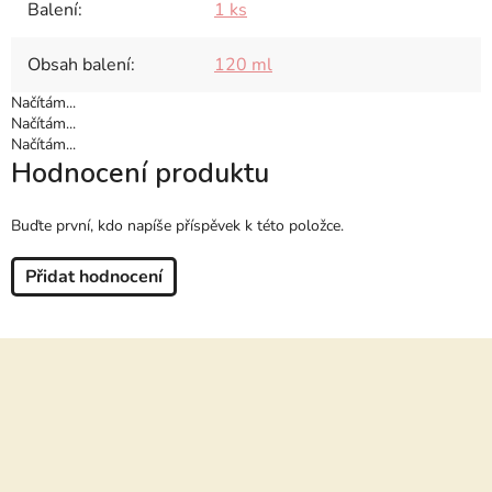
Balení
:
1 ks
Obsah balení
:
120 ml
Načítám...
Načítám...
Načítám...
Hodnocení produktu
Buďte první, kdo napíše příspěvek k této položce.
Přidat hodnocení
Z
á
p
a