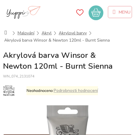
Přejít
na
Nákupní
obsah
košík
Domů
Malování
Akryl
Akrylové barvy
Akrylová barva Winsor & Newton 120ml - Burnt Sienna
Akrylová barva Winsor &
Newton 120ml - Burnt Sienna
WN_074_2131074
Průměrné
Podrobnosti hodnocení
Neohodnoceno
hodnocení
produktu
je
0,0
z
5
hvězdiček.