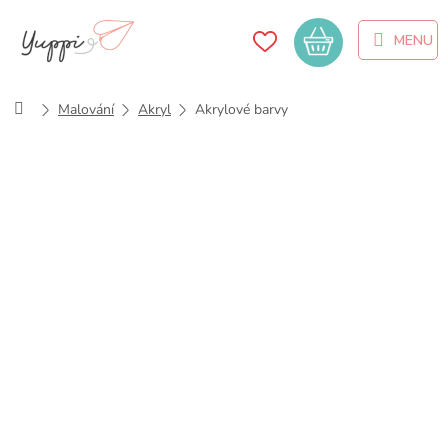
Přejít
na
Nákupní
obsah
košík
Domů
Malování
Akryl
Akrylové barvy