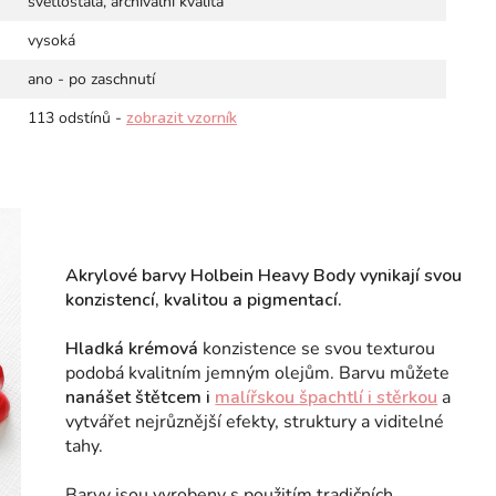
světlostálá, archivální kvalita
vysoká
ano - po zaschnutí
113 odstínů -
zobrazit vzorník
Akrylové barvy Holbein Heavy Body vynikají svou
konzistencí, kvalitou a pigmentací.
Hladká krémová
konzistence se svou texturou
podobá kvalitním jemným olejům. Barvu můžete
nanášet štětcem i
malířskou špachtlí i stěrkou
a
vytvářet nejrůznější efekty, struktury a viditelné
tahy.
Barvy jsou vyrobeny s použitím tradičních