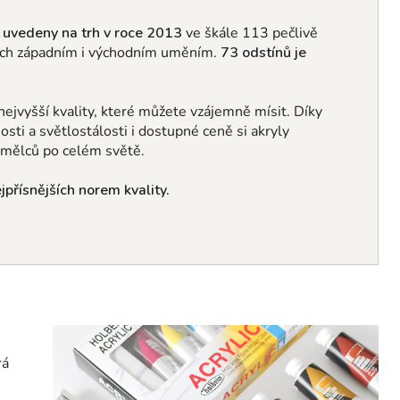
y
uvedeny na trh v roce 2013
ve škále 113 pečlivě
ých západním i východním uměním
.
73 odstínů je
nejvyšší kvality, které můžete vzájemně mísit.
Díky
nosti a světlostálosti i dostupné ceně si akryly
 umělců po celém světě.
přísnějších norem kvality.
rá