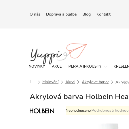
Přejít
na
obsah
O nás
Doprava a platba
Blog
Kontakt
NOVINKY
AKCE
PERA A INKOUSTY
KRESLEN
Domů
Malování
Akryl
Akrylové barvy
Akrylov
Akrylová barva Holbein Hea
Průměrné
Podrobnosti hodnoc
Neohodnoceno
hodnocení
produktu
je