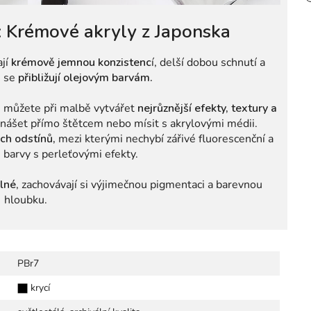
 Krémové akryly z Japonska
ají
krémově jemnou konzistenc
í, delší dobou schnutí a
m se
přibližují olejovým barvám.
ré můžete při malbě vytvářet
nejrůznější efekty, textury a
nášet přímo štětcem nebo mísit s akrylovými médii.
ých odstínů,
mezi kterými nechybí zářivé fluorescenční a
i barvy s perleťovými efekty.
lné
, zachovávají si výjimečnou pigmentaci
a barevnou
hloubku.
PBr7
krycí