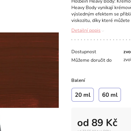
Holbein Heavy Body: Krémov
Heavy Body vynikají krémově
výsledným efektem se přibli
viskozitu, díky které můžete 
Detailní popis
Dostupnost
zvo
zvo
Můžeme doručit do
Balení
20 ml
60 ml
od
89 Kč