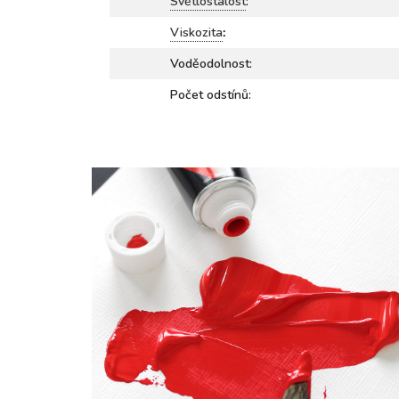
Světlostálost
:
Viskozita
:
Voděodolnost:
Počet odstínů: