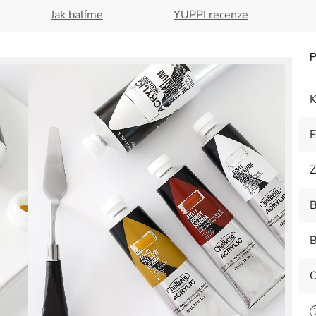
Jak balíme
YUPPI recenze
K
Z
B
B
O