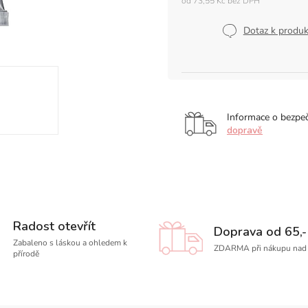
od
73,55 Kč
bez DPH
Měrná
cena:
Dotaz k produ
Informace o bezpe
dopravě
Radost otevřít
Doprava od 65,-
Zabaleno s láskou a ohledem k
ZDARMA při nákupu nad 
přírodě