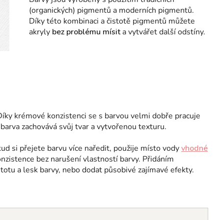
(organických) pigmentů a moderních pigmentů.
Díky této kombinaci a čistotě pigmentů můžete
akryly
bez problému mísit
a vytvářet další odstíny.
íky krémové konzistenci se s barvou velmi dobře pracuje
i barva zachovává svůj tvar a vytvořenou texturu.
d si přejete barvu více naředit, použije místo vody
vhodné
nzistence bez narušení vlastností barvy. Přidáním
otu a lesk barvy, nebo dodat působivé zajímavé efekty.