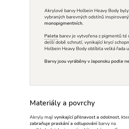
Akrylové barvy Holbein Heavy Body byl
vybraných barevných odstínů
inspirovan
monopigmentních.
Paleta
barev je vytvořena z pigmentů té 
delší době schnutí, vynikající krycí schop
Holbein Heavy Body oblíbila velká řada
Barvy jsou vyráběny v Japonsku podle nej
Materiály a povrchy
Akryly mají
vynikající přilnavost a odolnost
, kte
zabraňuje praskání a odlupování
barvy na