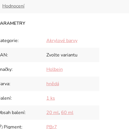
Hodnocení
ategorie
:
Akrylové barvy
EAN
:
Zvolte variantu
načky
:
Holbein
arva
:
hnědá
alení
:
1 ks
bsah balení
:
20 ml
,
60 ml
Pigment
:
PBr7
?