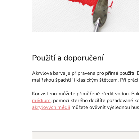
Použití a doporučení
Akrylová barva je připravena
pro přímé použití.
D
malířskou špachtlí i klasickým štětcem. Při prác
Konzistenci můžete přiměřeně zředit vodou. Poku
médium
, pomocí kterého docílíte požadované ko
akrylových médií
můžete ovlivnit výslednou hust