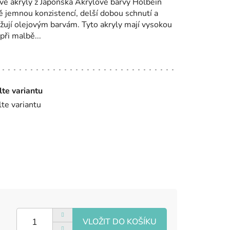
é akryly z Japonska Akrylové barvy Holbein
 jemnou konzistencí, delší dobou schnutí a
žují olejovým barvám. Tyto akryly mají vysokou
při malbě...
lte variantu
lte variantu