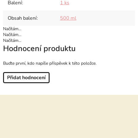
Balení
:
1 ks
Obsah balení
:
500 ml
Načítám...
Načítám...
Načítám...
Hodnocení produktu
Buďte první, kdo napíše příspěvek k této položce.
Přidat hodnocení
Z
á
p
a