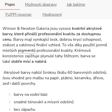
Popis
Možnosti dopravy
Jak balíme
YUPPI recenze
Hodnocení
Winsor & Newton Galeria jsou vysoce
kvalitní akrylové
barvy, které přináší profesionální kvalitu za dostupnou
cenu.
Barvy mají vynikající lesk, dobrou krycí schopnost,
stálost a saténový finální vzhled. To vše díky použití jemně
mletých
pigmentů
profesionální kvality.
Krémová
konzistence zajišťuje plynulé tahy štětcem, barva se
také
dobře mísí a nabírá.
Akrylové barvy nabízí širokou škálu 60 barevných odstínů.
Jsou vhodné pro malbu na papír, plátno, keramiku, dřevo,
zeď i další povrchy.
barvy na vodní bázi
snadné tónování a mísení odstínů
bez zápachu