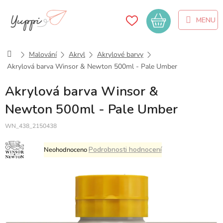
Přejít
na
Nákupní
obsah
košík
Domů
Malování
Akryl
Akrylové barvy
Akrylová barva Winsor & Newton 500ml - Pale Umber
Akrylová barva Winsor &
Newton 500ml - Pale Umber
WN_438_2150438
Průměrné
Podrobnosti hodnocení
Neohodnoceno
hodnocení
produktu
je
0,0
z
5
hvězdiček.