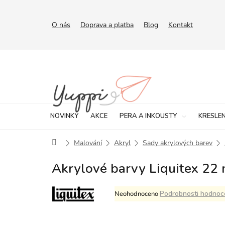
Přejít
na
obsah
O nás
Doprava a platba
Blog
Kontakt
NOVINKY
AKCE
PERA A INKOUSTY
KRESLEN
Domů
Malování
Akryl
Sady akrylových barev
Akrylové barvy Liquitex 22 m
Průměrné
Podrobnosti hodnoc
Neohodnoceno
hodnocení
produktu
je