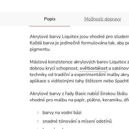
Popis
Možnosti dopravy
Akrylové barvy Liquitex jsou vhodné pro studenty
Každá barva je jedinečně formulována tak, aby p
pigmentu.
Máslová konzistence akrylových barev Liquitex z
dobrou krycí schopnost,
světlostálost
a saténový
techniky od tradiční a experimentální malby akry
aplikace s viditelnými tahy štětcem nebo špachtl
Akrylové barvy z řady Basic nabízí širokou škálu
vhodné pro malbu na papír, plátno, keramiku, dře
barvy na vodní bázi
snadné tónování a mísení odstínů