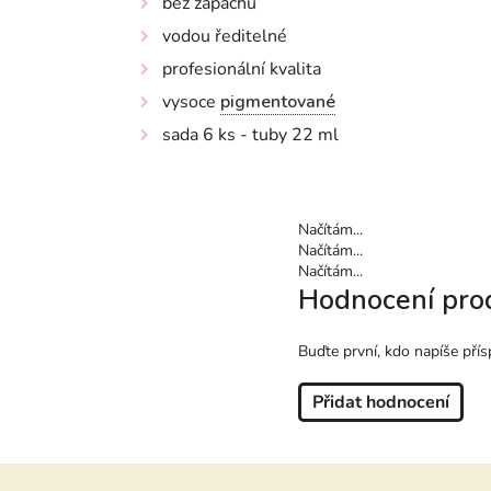
bez zápachu
vodou ředitelné
profesionální kvalita
vysoce
pigmentované
sada 6 ks - tuby 22 ml
Načítám...
Načítám...
Načítám...
Hodnocení pro
Buďte první, kdo napíše přís
Přidat hodnocení
Z