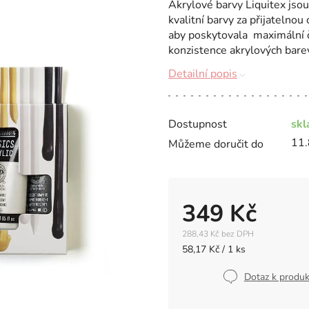
Akrylové barvy Liquitex jsou
kvalitní barvy za přijatelnou
aby poskytovala maximální č
konzistence akrylových barev
Detailní popis
Dostupnost
sk
11.
Můžeme doručit do
349 Kč
288,43 Kč bez DPH
Měrná
58,17 Kč / 1 ks
cena:
Dotaz k produ