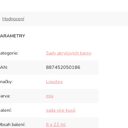
Hodnocení
ategorie
:
Sady akrylových barev
EAN
:
887452050186
načky
:
Liquitex
arva
:
mix
alení
:
sada více kusů
bsah balení
:
6 x 22 ml