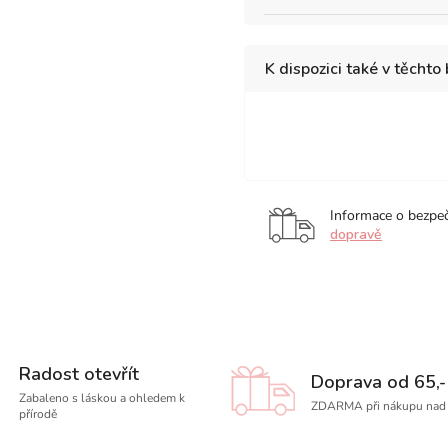
K dispozici také v těchto
sada
Fluorescent,
sad
6
sada
12
ks
6
ks
ks
Informace o bezpe
dopravě
Radost otevřít
Doprava od 65,-
Zabaleno s láskou a ohledem k
ZDARMA při nákupu nad 
přírodě