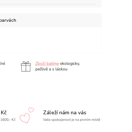
 barvách
a
sada
sada
sada
sada
24
36
48
72
ks
ks
ks
ks
čné
Zboží balíme
ekologicky,
pečlivě a s láskou
 Kč
Záleží nám na vás
1600,- Kč
Vaše spokojenost je na prvním místě