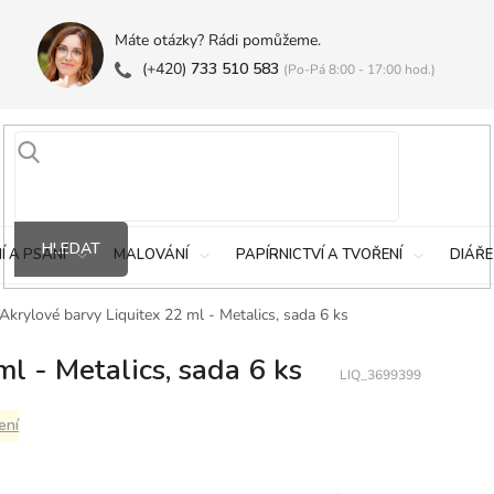
Máte otázky? Rádi pomůžeme.
(+420)
733 510 583
(Po-Pá 8:00 - 17:00 hod.)
HLEDAT
Í A PSANÍ
MALOVÁNÍ
PAPÍRNICTVÍ A TVOŘENÍ
DIÁŘE
Akrylové barvy Liquitex 22 ml - Metalics, sada 6 ks
l - Metalics, sada 6 ks
LIQ_3699399
ení