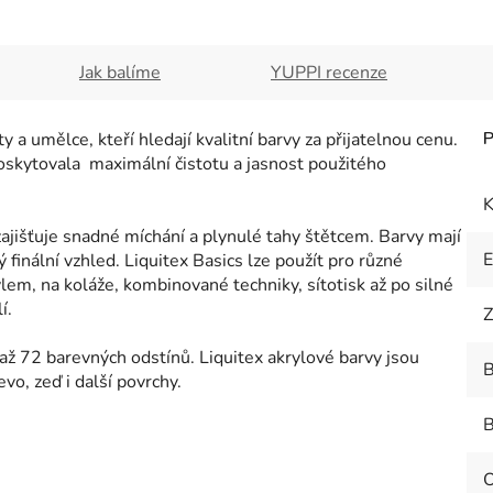
Jak balíme
YUPPI recenze
 a umělce, kteří hledají kvalitní barvy za přijatelnou cenu.
oskytovala maximální čistotu a jasnost použitého
K
ajišťuje snadné míchání a plynulé tahy štětcem. Barvy mají
 finální vzhled. Liquitex Basics lze použít pro různé
lem, na koláže, kombinované techniky, sítotisk až po silné
í.
Z
 až 72 barevných odstínů. Liquitex akrylové barvy jsou
B
vo, zeď i další povrchy.
B
O