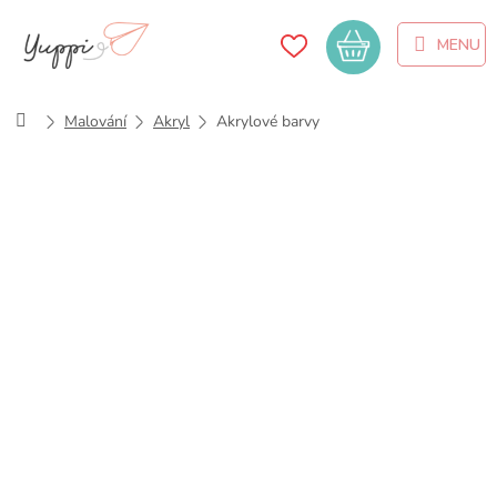
Přejít
na
Nákupní
obsah
košík
Domů
Malování
Akryl
Akrylové barvy