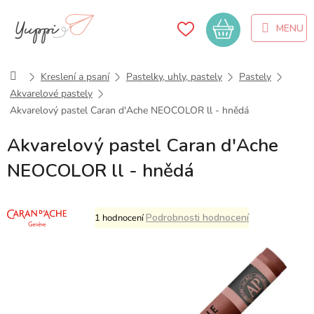
Přejít
na
Nákupní
obsah
košík
Domů
Kreslení a psaní
Pastelky, uhly, pastely
Pastely
Akvarelové pastely
Akvarelový pastel Caran d'Ache NEOCOLOR ll - hnědá
Akvarelový pastel Caran d'Ache
NEOCOLOR ll - hnědá
Průměrné
Podrobnosti hodnocení
1 hodnocení
hodnocení
produktu
je
5,0
z
5
hvězdiček.