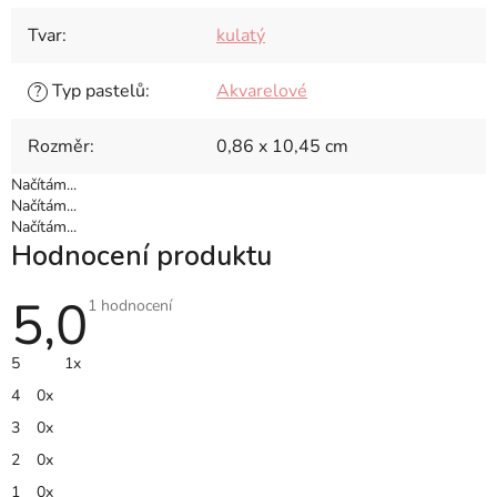
Tvar
:
kulatý
Typ pastelů
:
Akvarelové
?
Rozměr
:
0,86 x 10,45 cm
Načítám...
Načítám...
Načítám...
Hodnocení produktu
5,0
Průměrné
1 hodnocení
hodnocení
produktu
je
5
1x
5,0
z
4
0x
5
hvězdiček.
3
0x
2
0x
1
0x