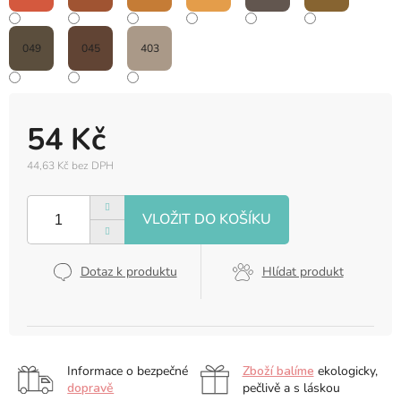
049
045
403
54 Kč
44,63 Kč bez DPH
Měrná
cena:
Dotaz k produktu
Hlídat produkt
Informace o bezpečné
Zboží balíme
ekologicky,
dopravě
pečlivě a s láskou