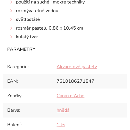
použití na suché i mokré techniky
rozmývatelné vodou
světlostálé
rozměr pastelu 0,86 x 10,45 cm
kulatý tvar
Kategorie
:
Akvarelové pastely
EAN
:
7610186271847
Značky
:
Caran d'Ache
Barva
:
hnědá
Balení
:
1 ks