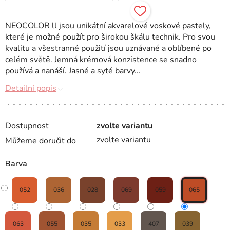
NEOCOLOR ll jsou unikátní akvarelové voskové pastely,
které je možné použít pro širokou škálu technik. Pro svou
kvalitu a všestranné použití jsou uznávané a oblíbené po
celém světě. Jemná krémová konzistence se snadno
používá a nanáší. Jasné a syté barvy...
Detailní popis
Dostupnost
zvolte variantu
zvolte variantu
Můžeme doručit do
Barva
052
036
028
069
059
065
063
055
035
033
407
039